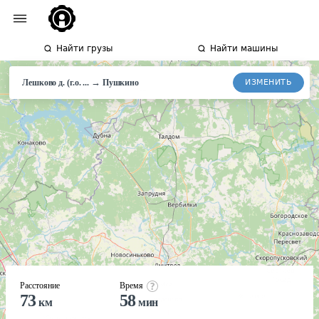
Найти грузы
Найти машины
→
ИЗМЕНИТЬ
Лешково д. (г.о. ...
Пушкино
Расстояние
Время
73
58
км
мин