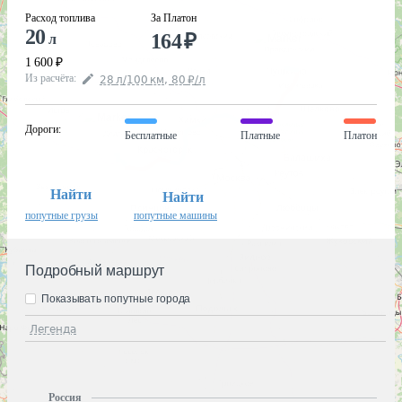
Расход топлива
За Платон
20
164
₽
л
1 600
₽
Из расчёта
:
28
л
/100
км
,
80
₽
/
л
Дороги
:
Бесплатные
Платные
Платон
Найти
Найти
попутные грузы
попутные машины
Подробный маршрут
Показывать попутные города
Легенда
Россия