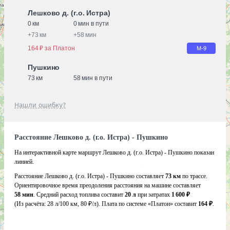
Лешково д. (г.о. Истра)
0 км
0 мин в пути
+
73 км
+
58 мин
164 ₽ за Платон
М-9
Пушкино
73 км
58 мин в пути
Нашли ошибку?
Расстояние Лешково д. (г.о. Истра) - Пушкино
На интерактивной карте маршрут Лешково д. (г.о. Истра) - Пушкино показан
линией.
Расстояние Лешково д. (г.о. Истра) - Пушкино составляет
73 км
по трассе.
Ориентировочное время преодоления расстояния на машине составляет
58 мин
. Средний расход топлива составит
20 л
при затратах
1 600 ₽
(Из расчёта:
28 л/100 км, 80 ₽/л)
. Плата по системе «Платон» составит
164 ₽
.