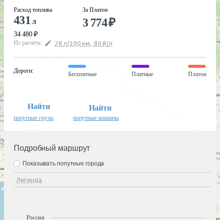
Расход топлива
За Платон
431
3 774
₽
л
34 480
₽
Из расчёта
:
28
л
/100
км
,
80
₽
/
л
Дороги
:
Бесплатные
Платные
Платон
Найти
Найти
попутные грузы
попутные машины
Подробный маршрут
Показывать попутные города
Легенда
Россия