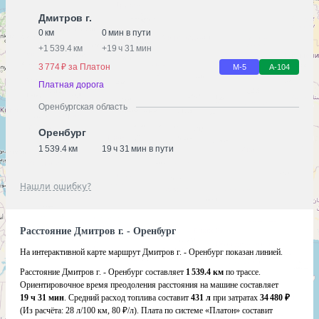
Дмитров г.
0 км
0 мин в пути
+
1 539.4 км
+
19 ч 31 мин
3 774 ₽ за Платон
М-5
А-104
Платная дорога
Оренбургская область
Оренбург
1 539.4 км
19 ч 31 мин в пути
Нашли ошибку?
Расстояние Дмитров г. - Оренбург
На интерактивной карте маршрут Дмитров г. - Оренбург показан линией.
Расстояние Дмитров г. - Оренбург составляет
1 539.4 км
по трассе.
Ориентировочное время преодоления расстояния на машине составляет
19 ч 31 мин
. Средний расход топлива составит
431 л
при затратах
34 480 ₽
(Из расчёта:
28 л/100 км, 80 ₽/л)
. Плата по системе «Платон» составит