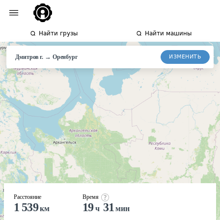
Найти грузы
Найти машины
→
ИЗМЕНИТЬ
Дмитров г.
Оренбург
Расстояние
Время
1 539
19
31
км
ч
мин