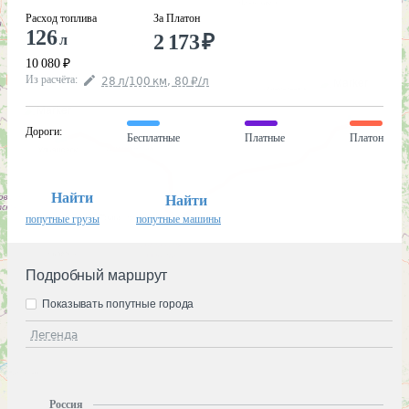
Расход топлива
За Платон
126
2 173
₽
л
10 080
₽
Из расчёта
:
28
л
/100
км
,
80
₽
/
л
Дороги
:
Бесплатные
Платные
Платон
Найти
Найти
попутные грузы
попутные машины
Подробный маршрут
Показывать попутные города
Легенда
Россия