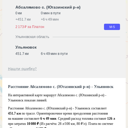
Абсалямово с. (Ютазинский р-н)
0 км
0 мин в пути
+
451.7 км
+
6 ч 49 мин
2 173 ₽ за Платон
М-5
Ульяновская область
Ульяновск
451.7 км
6 ч 49 мин в пути
Нашли ошибку?
Расстояние Абсалямово с. (Ютазинский р-н) - Ульяновск
На интерактивной карте маршрут Абсалямово с. (Ютазинский р-н) -
Ульяновск показан линией.
Расстояние Абсалямово с. (Ютазинский р-н) - Ульяновск составляет
451.7 км
по трассе. Ориентировочное время преодоления расстояния
на машине составляет
6 ч 49 мин
. Средний расход топлива составит
126 л
при затратах
10 080 ₽
(Из расчёта:
28 л/100 км, 80 ₽/л)
. Плата по системе