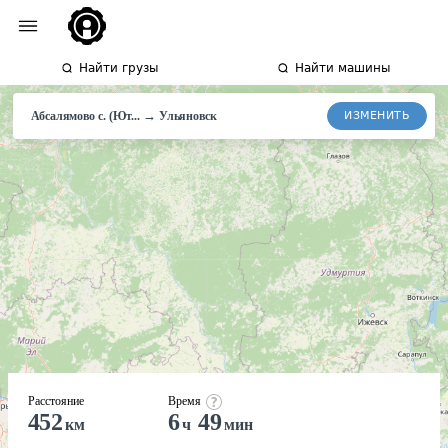
Найти грузы
Найти машины
→
ИЗМЕНИТЬ
Абсалямово с. (Ют...
Ульяновск
Расстояние
Время
452
6
49
км
ч
мин