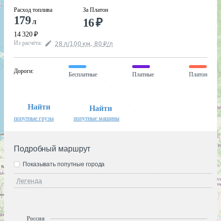
Расход топлива
За Платон
179
16
₽
л
14 320
₽
Из расчёта
:
28
л
/100
км
,
80
₽
/
л
Дороги
:
Бесплатные
Платные
Платон
Найти
Найти
попутные грузы
попутные машины
Подробный маршрут
Показывать попутные города
Легенда
Россия