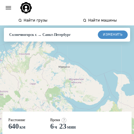
Найти грузы
Найти машины
→
ИЗМЕНИТЬ
Солнечногорск г.
Санкт-Петербург
Расстояние
Время
640
6
23
км
ч
мин