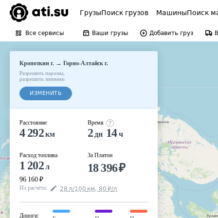
Грузы
Поиск грузов
Машины
Поиск м
Все сервисы
Ваши грузы
Добавить груз
→
Кропоткин г.
Горно-Алтайск г.
Разрешить паромы
,
разрешить зимники
ИЗМЕНИТЬ
Расстояние
Время
4 292
2
14
км
дн
ч
Расход топлива
За Платон
1 202
18 396
₽
л
96 160
₽
Из расчёта
:
28
л
/100
км
,
80
₽
/
л
Дороги
: