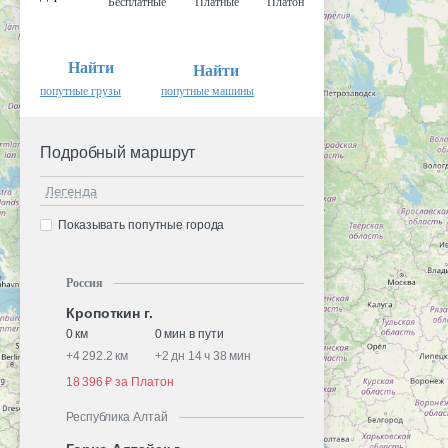
Бесплатные
Платные
Платон
Найти
Найти
попутные грузы
попутные машины
Подробный маршрут
Легенда
Показывать попутные города
Россия
Кропоткин г.
0 км
0 мин в пути
+
4 292.2 км
+
2 дн 14 ч 38 мин
18 396 ₽ за Платон
Республика Алтай