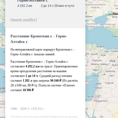
Горно-Алтайск г.
4 292.2 км
2 дн 14 ч 38 мин в пути
Нашли ошибку?
Расстояние Кропоткин г. - Горно-
Алтайск г.
На интерактивной карте маршрут Кропоткин г. -
Горно-Алтайск г. показан линией.
Расстояние Кропоткин г. - Горно-Алтайск г.
составляет
4 292.2 км
по трассе. Ориентировочное
время преодоления расстояния на машине
составляет
2 дн 14 ч
. Средний расход топлива
составит
1 202 л
при затратах
96 160 ₽
(Из расчёта:
28 л/100 км, 80 ₽/л)
. Плата по системе «Платон»
составит
18 396 ₽
.
1998 −
2026
©
«ATI.SU»
Алгоритм расчета расстояний базируется на данных,