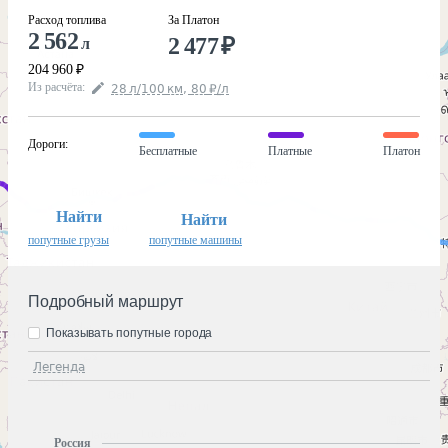
Расход топлива
За Платон
2 562
2 477
₽
л
204 960
₽
Из расчёта
:
28
л
/100
км
,
80
₽
/
л
Дороги
:
Бесплатные
Платные
Платон
Найти
Найти
попутные грузы
попутные машины
Подробный маршрут
Показывать попутные города
Легенда
Россия