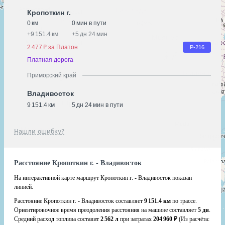
Кропоткин г.
0 км
0 мин в пути
+
9 151.4 км
+
5 дн 24 мин
2 477 ₽ за Платон
Р-216
Платная дорога
Приморский край
Владивосток
9 151.4 км
5 дн 24 мин в пути
Нашли ошибку?
Расстояние Кропоткин г. - Владивосток
На интерактивной карте маршрут Кропоткин г. - Владивосток показан
линией.
Расстояние Кропоткин г. - Владивосток составляет
9 151.4 км
по трассе.
Ориентировочное время преодоления расстояния на машине составляет
5 дн
.
Средний расход топлива составит
2 562 л
при затратах
204 960 ₽
(Из расчёта: