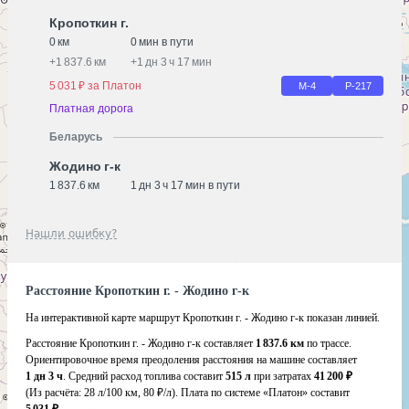
Кропоткин г.
0 км
0 мин в пути
+
1 837.6 км
+
1 дн 3 ч 17 мин
5 031 ₽ за Платон
М-4
Р-217
Платная дорога
Беларусь
Жодино г-к
1 837.6 км
1 дн 3 ч 17 мин в пути
Нашли ошибку?
Расстояние Кропоткин г. - Жодино г-к
На интерактивной карте маршрут Кропоткин г. - Жодино г-к показан линией.
Расстояние Кропоткин г. - Жодино г-к составляет
1 837.6 км
по трассе.
Ориентировочное время преодоления расстояния на машине составляет
1 дн 3 ч
. Средний расход топлива составит
515 л
при затратах
41 200 ₽
(Из расчёта:
28 л/100 км, 80 ₽/л)
. Плата по системе «Платон» составит