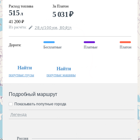
Расход топлива
За Платон
515
5 031
₽
л
41 200
₽
Из расчёта
:
28
л
/100
км
,
80
₽
/
л
Дороги
:
Бесплатные
Платные
Платон
Найти
Найти
попутные грузы
попутные машины
Подробный маршрут
Показывать попутные города
Легенда
Россия