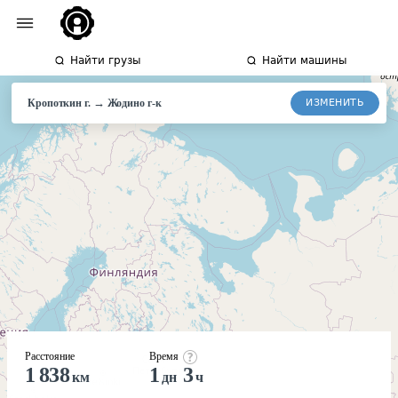
Найти грузы
Найти машины
→
ИЗМЕНИТЬ
Кропоткин г.
Жодино
г-к
Расстояние
Время
1 838
1
3
км
дн
ч