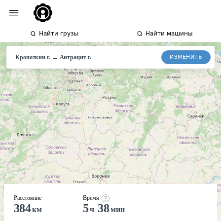
Найти грузы
Найти машины
→
ИЗМЕНИТЬ
Кропоткин г.
Антрацит
г.
Расстояние
Время
384
5
38
км
ч
мин