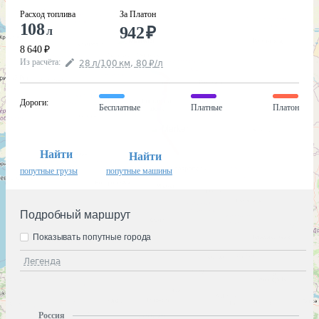
Расход топлива
За Платон
108
942
₽
л
8 640
₽
Из расчёта
:
28
л
/100
км
,
80
₽
/
л
Дороги
:
Бесплатные
Платные
Платон
Найти
Найти
попутные грузы
попутные машины
Подробный маршрут
Показывать попутные города
Легенда
Россия