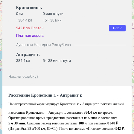
Кропоткин г.
0 км
0 мин в пути
+
384.4 км
+
5 ч 38 мин
942 ₽ за Платон
Р-217
Платная дорога
Луганская Народная Республика
Антрацит г.
384.4 км
5 ч 38 мин в пути
Нашли ошибку?
Расстояние Кропоткин г. - Антрацит г.
На интерактивной карте маршрут Кропоткин г. - Антрацит г. показан линией.
Расстояние Кропоткин г. - Антрацит г. составляет
384.4 км
по трассе.
Ориентировочное время преодоления расстояния на машине составляет
5 ч 38 мин
. Средний расход топлива составит
108 л
при затратах
8 640 ₽
(Из расчёта:
28 л/100 км, 80 ₽/л)
. Плата по системе «Платон» составит
942 ₽
.