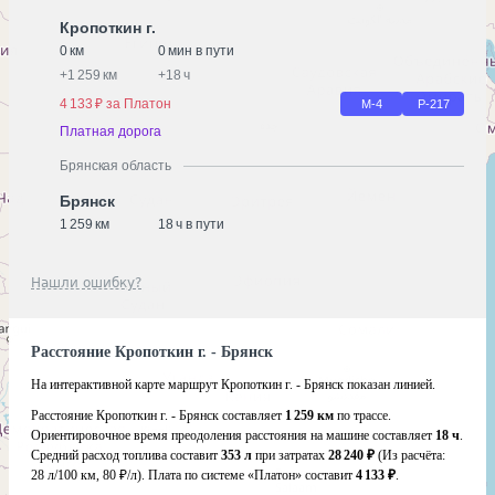
Кропоткин г.
0 км
0 мин в пути
+
1 259 км
+
18 ч
4 133 ₽ за Платон
М-4
Р-217
Платная дорога
Брянская область
Брянск
1 259 км
18 ч в пути
Нашли ошибку?
Расстояние Кропоткин г. - Брянск
На интерактивной карте маршрут Кропоткин г. - Брянск показан линией.
Расстояние Кропоткин г. - Брянск составляет
1 259 км
по трассе.
Ориентировочное время преодоления расстояния на машине составляет
18 ч
.
Средний расход топлива составит
353 л
при затратах
28 240 ₽
(Из расчёта:
28 л/100 км, 80 ₽/л)
. Плата по системе «Платон» составит
4 133 ₽
.