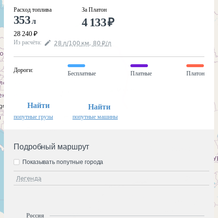
Расход топлива
За Платон
353
4 133
₽
л
28 240
₽
Из расчёта
:
28
л
/100
км
,
80
₽
/
л
Дороги
:
Бесплатные
Платные
Платон
Найти
Найти
попутные грузы
попутные машины
Подробный маршрут
Показывать попутные города
Легенда
Россия