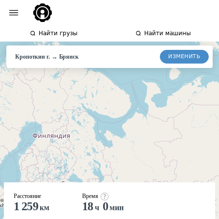
Найти грузы
Найти машины
→
ИЗМЕНИТЬ
Кропоткин г.
Брянск
Расстояние
Время
1 259
18
0
км
ч
мин