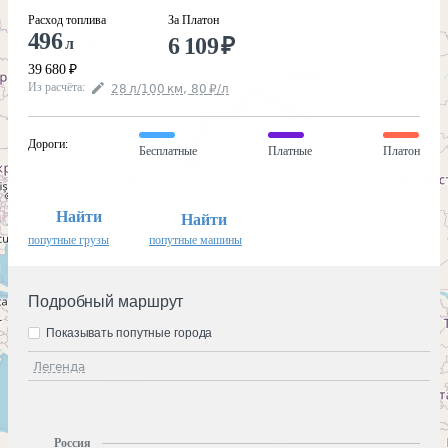
Расход топлива
За Платон
496
6 109
₽
л
39 680
₽
Из расчёта
:
28
л
/100
км
,
80
₽
/
л
Дороги
:
Бесплатные
Платные
Платон
Найти
Найти
попутные грузы
попутные машины
Подробный маршрут
Показывать попутные города
Легенда
Россия