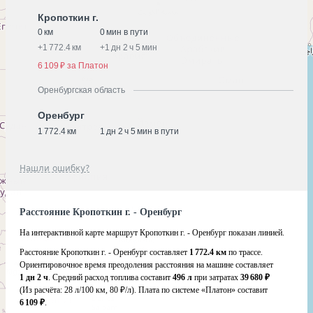
Кропоткин г.
0 км
0 мин в пути
+
1 772.4 км
+
1 дн 2 ч 5 мин
6 109 ₽ за Платон
Оренбургская область
Оренбург
1 772.4 км
1 дн 2 ч 5 мин в пути
Нашли ошибку?
Расстояние Кропоткин г. - Оренбург
На интерактивной карте маршрут Кропоткин г. - Оренбург показан линией.
Расстояние Кропоткин г. - Оренбург составляет
1 772.4 км
по трассе.
Ориентировочное время преодоления расстояния на машине составляет
1 дн 2 ч
. Средний расход топлива составит
496 л
при затратах
39 680 ₽
(Из расчёта:
28 л/100 км, 80 ₽/л)
. Плата по системе «Платон» составит
6 109 ₽
.