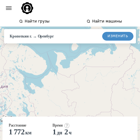
Найти грузы
Найти машины
→
ИЗМЕНИТЬ
Кропоткин г.
Оренбург
Расстояние
Время
1 772
1
2
км
дн
ч