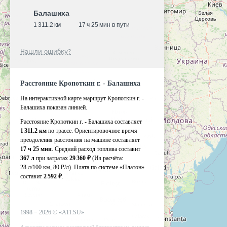
Балашиха
1 311.2 км
17 ч 25 мин в пути
Нашли ошибку?
Расстояние Кропоткин г. - Балашиха
На интерактивной карте маршрут Кропоткин г. -
Балашиха показан линией.
Расстояние Кропоткин г. - Балашиха составляет
1 311.2 км
по трассе. Ориентировочное время
преодоления расстояния на машине составляет
17 ч 25 мин
. Средний расход топлива составит
367 л
при затратах
29 360 ₽
(Из расчёта:
28 л/100 км, 80 ₽/л)
. Плата по системе «Платон»
составит
2 592 ₽
.
1998 −
2026
©
«ATI.SU»