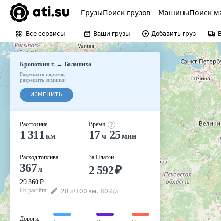
Грузы
Поиск грузов
Машины
Поиск м
Все сервисы
Ваши грузы
Добавить груз
→
Кропоткин г.
Балашиха
Разрешить паромы
,
разрешить зимники
ИЗМЕНИТЬ
Расстояние
Время
1 311
17
25
км
ч
мин
Расход топлива
За Платон
367
2 592
₽
л
29 360
₽
Из расчёта
:
28
л
/100
км
,
80
₽
/
л
Дороги
: