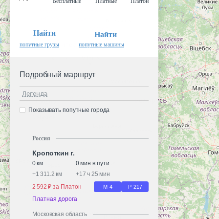
Бесплатные
Платные
Платон
Найти
Найти
попутные грузы
попутные машины
Подробный маршрут
Легенда
Показывать попутные города
Россия
Кропоткин г.
0 км
0 мин в пути
+
1 311.2 км
+
17 ч 25 мин
2 592 ₽ за Платон
М-4
Р-217
Платная дорога
Московская область