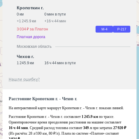
Кропоткин г.
0 км
0 мин в пути
+
1 245.9 км
+
16 ч 44 мин
3 034 ₽ за Платон
М-4
Р-217
Платная дорога
Московская область
Чехов г.
1 245.9 км
16 ч 44 мин в пути
Нашли ошибку?
Расстояние Кропоткин г. - Чехов г.
На интерактивной карте маршрут Кропоткин г. - Чехов г. показан линией.
Расстояние Кропоткин г. - Чехов г. составляет
1 245.9 км
по трассе.
Ориентировочное время преодоления расстояния на машине составляет
16 ч 44 мин
. Средний расход топлива составит
349 л
при затратах
27 920 ₽
(Из расчёта:
28 л/100 км, 80 ₽/л)
. Плата по системе «Платон» составит