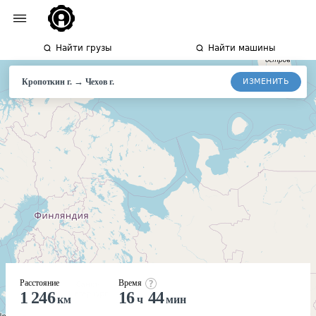
Найти грузы
Найти машины
→
ИЗМЕНИТЬ
Кропоткин г.
Чехов
г.
Расстояние
Время
1 246
16
44
км
ч
мин