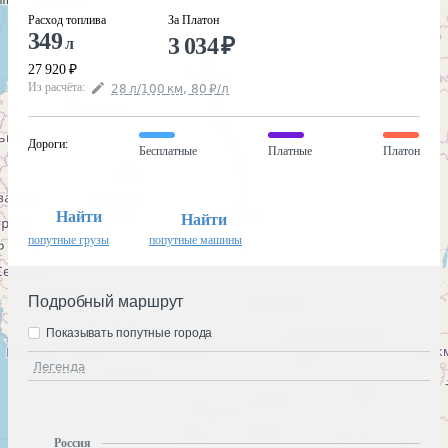
Расход топлива
За Платон
349
3 034
₽
л
27 920
₽
Из расчёта
:
28
л
/100
км
,
80
₽
/
л
Дороги
:
Бесплатные
Платные
Платон
Найти
Найти
попутные грузы
попутные машины
Подробный маршрут
Показывать попутные города
Легенда
Россия