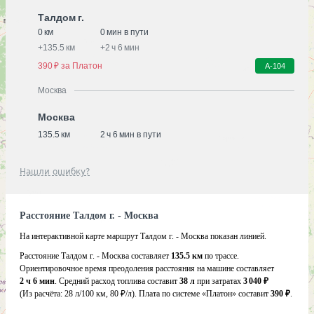
Талдом г.
0 км
0 мин в пути
+
135.5 км
+
2 ч 6 мин
390 ₽ за Платон
А-104
Москва
Москва
135.5 км
2 ч 6 мин в пути
Нашли ошибку?
Расстояние Талдом г. - Москва
На интерактивной карте маршрут Талдом г. - Москва показан линией.
Расстояние Талдом г. - Москва составляет
135.5 км
по трассе.
Ориентировочное время преодоления расстояния на машине составляет
2 ч 6 мин
. Средний расход топлива составит
38 л
при затратах
3 040 ₽
(Из расчёта:
28 л/100 км, 80 ₽/л)
. Плата по системе «Платон» составит
390 ₽
.