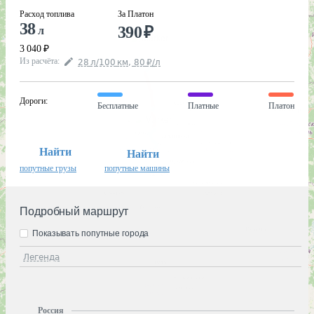
Расход топлива
За Платон
38
390
₽
л
3 040
₽
Из расчёта
:
28
л
/100
км
,
80
₽
/
л
Дороги
:
Бесплатные
Платные
Платон
Найти
Найти
попутные грузы
попутные машины
Подробный маршрут
Показывать попутные города
Легенда
Россия