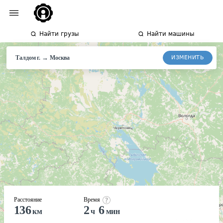
Найти грузы
Найти машины
→
ИЗМЕНИТЬ
Талдом г.
Москва
Расстояние
Время
136
2
6
км
ч
мин