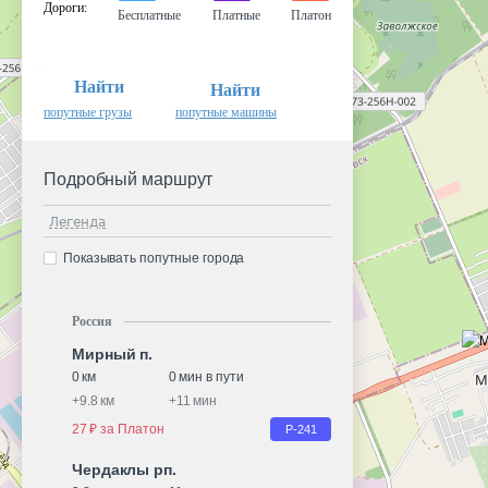
Дороги
:
Бесплатные
Платные
Платон
Найти
Найти
попутные грузы
попутные машины
Подробный маршрут
Легенда
Показывать попутные города
Россия
Мирный п.
0 км
0 мин в пути
+
9.8 км
+
11 мин
27 ₽ за Платон
Р-241
Чердаклы рп.