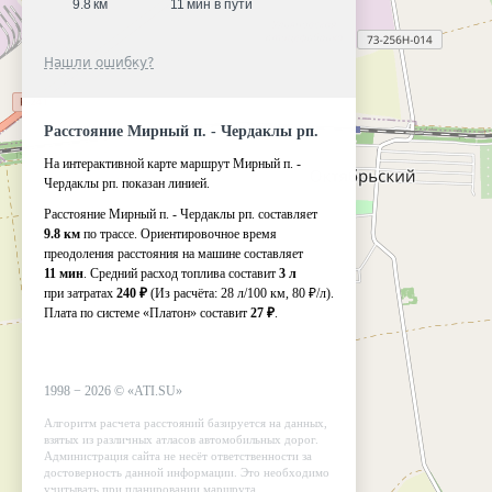
9.8 км
11 мин в пути
Нашли ошибку?
Расстояние Мирный п. - Чердаклы рп.
На интерактивной карте маршрут Мирный п. -
Чердаклы рп. показан линией.
Расстояние Мирный п. - Чердаклы рп. составляет
9.8 км
по трассе. Ориентировочное время
преодоления расстояния на машине составляет
11 мин
. Средний расход топлива составит
3 л
при затратах
240 ₽
(Из расчёта:
28 л/100 км, 80 ₽/л)
.
Плата по системе «Платон» составит
27 ₽
.
1998 −
2026
©
«ATI.SU»
Алгоритм расчета расстояний базируется на данных,
взятых из различных атласов автомобильных дорог.
Администрация сайта не несёт ответственности за
достоверность данной информации. Это необходимо
учитывать при планировании маршрута