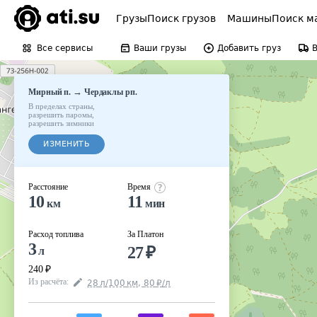
Грузы
Поиск грузов
Машины
Поиск м
Все сервисы
Ваши грузы
Добавить груз
→
Мирный п.
Чердаклы рп.
В пределах страны
,
разрешить паромы
,
разрешить зимники
ИЗМЕНИТЬ
Расстояние
Время
10
11
км
мин
Расход топлива
За Платон
3
27
₽
л
240
₽
Из расчёта
:
28
л
/100
км
,
80
₽
/
л