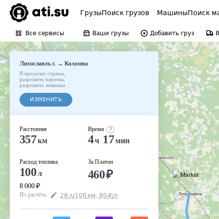
Грузы
Поиск грузов
Машины
Поиск м
Все сервисы
Ваши грузы
Добавить груз
→
Лихославль г.
Коломна
В пределах страны
,
разрешить паромы
,
разрешить зимники
ИЗМЕНИТЬ
Расстояние
Время
357
4
17
км
ч
мин
Расход топлива
За Платон
100
460
₽
л
8 000
₽
Из расчёта
:
28
л
/100
км
,
80
₽
/
л