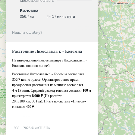
Московская область
Коломна
356.7 км
4 ч 17 мин в пути
Нашли ошибку?
Расстояние Лихославль г. - Коломна
На интерактивной карте маршрут Лихославль г. -
Коломна показан линией.
Расстояние Лихославль г. - Коломна составляет
356.7 км
по трассе. Ориентировочное время
преодоления расстояния на машине составляет
4 ч 17 мин
. Средний расход топлива составит
100 л
при затратах
8 000 ₽
(Из расчёта:
28 л/100 км, 80 ₽/л)
. Плата по системе «Платон»
составит
460 ₽
.
1998 −
2026
©
«ATI.SU»