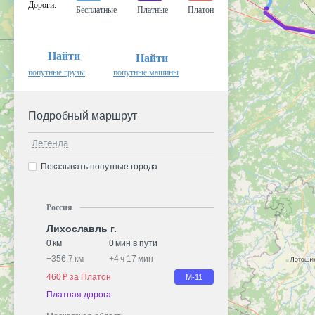
Дороги
:
Бесплатные
Платные
Платон
Найти
Найти
попутные грузы
попутные машины
Подробный маршрут
Легенда
Показывать попутные города
Россия
Лихославль г.
0 км
0 мин в пути
+
356.7 км
+
4 ч 17 мин
460 ₽ за Платон
М-11
Платная дорога