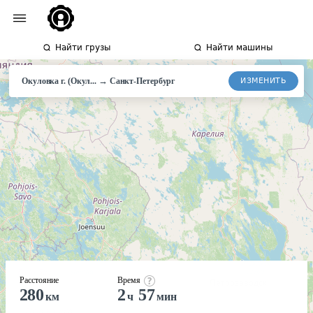
Найти грузы
Найти машины
→
ИЗМЕНИТЬ
Окуловка г. (Окул...
Санкт-Петербург
Расстояние
Время
280
2
57
км
ч
мин