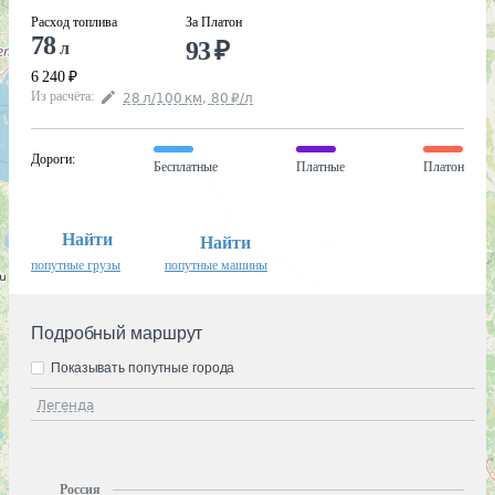
Расход топлива
За Платон
78
93
₽
л
6 240
₽
Из расчёта
:
28
л
/100
км
,
80
₽
/
л
Дороги
:
Бесплатные
Платные
Платон
Найти
Найти
попутные грузы
попутные машины
Подробный маршрут
Показывать попутные города
Легенда
Россия