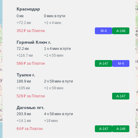
Краснодар
0 км
0 мин в пути
+
72.2 км
+
1 ч 4 мин
352 ₽ за Платон
М-4
А-146
Горячий Ключ г.
72.2 км
1 ч 4 мин в пути
+
116.7 км
+
1 ч 55 мин
586 ₽ за Платон
А-147
М-4
Туапсе г.
188.9 км
2 ч 59 мин в пути
+
105 км
+
1 ч 59 мин
529 ₽ за Платон
А-147
Дагомыс пгт.
293.9 км
4 ч 58 мин в пути
+
14.1 км
+
18 мин
64 ₽ за Платон
А-147
А-148