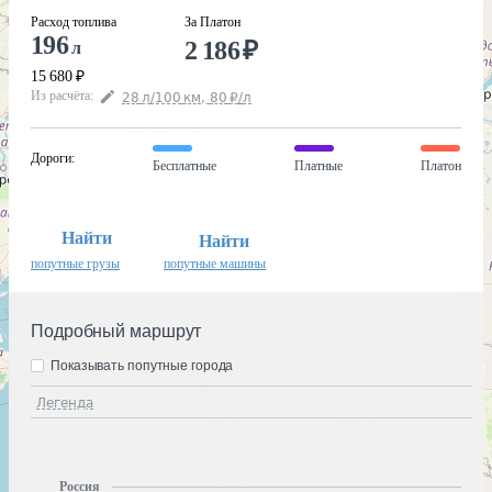
Расход топлива
За Платон
196
2 186
₽
л
15 680
₽
Из расчёта
:
28
л
/100
км
,
80
₽
/
л
Дороги
:
Бесплатные
Платные
Платон
Найти
Найти
попутные грузы
попутные машины
Подробный маршрут
Показывать попутные города
Легенда
Россия