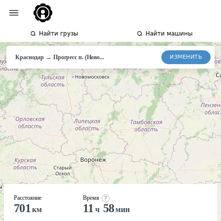
Найти грузы
Найти машины
→
ИЗМЕНИТЬ
Краснодар
Прогресс
п. (Ново...
Расстояние
Время
701
11
58
км
ч
мин