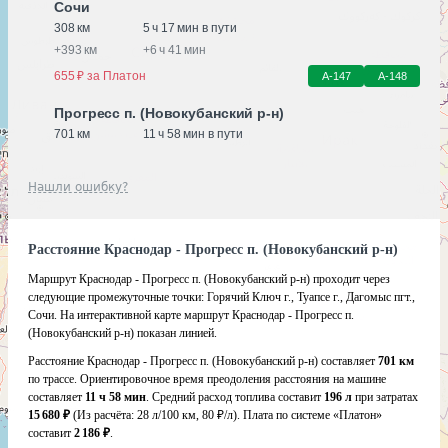
Сочи
308 км
5 ч 17 мин в пути
+
393 км
+
6 ч 41 мин
655 ₽ за Платон
А-147
А-148
Прогресс п. (Новокубанский р-н)
701 км
11 ч 58 мин в пути
Нашли ошибку?
Расстояние Краснодар - Прогресс п. (Новокубанский р-н)
Маршрут Краснодар - Прогресс п. (Новокубанский р-н) проходит через
следующие промежуточные точки:
Горячий Ключ г.
,
Туапсе г.
,
Дагомыс пгт.
,
Сочи
.
На интерактивной карте маршрут Краснодар - Прогресс п.
(Новокубанский р-н) показан линией.
Расстояние Краснодар - Прогресс п. (Новокубанский р-н) составляет
701 км
по трассе. Ориентировочное время преодоления расстояния на машине
составляет
11 ч 58 мин
. Средний расход топлива составит
196 л
при затратах
15 680 ₽
(Из расчёта:
28 л/100 км, 80 ₽/л)
. Плата по системе «Платон»
составит
2 186 ₽
.