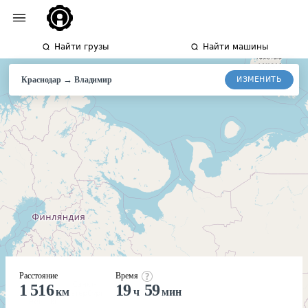
Найти грузы
Найти машины
→
ИЗМЕНИТЬ
Краснодар
Владимир
Расстояние
Время
1 516
19
59
км
ч
мин