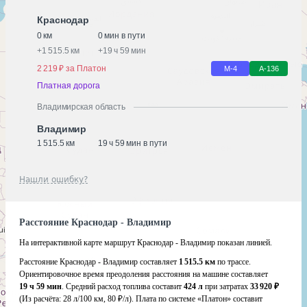
Краснодар
0 км
0 мин в пути
+
1 515.5 км
+
19 ч 59 мин
2 219 ₽ за Платон
М-4
А-136
Платная дорога
Владимирская область
Владимир
1 515.5 км
19 ч 59 мин в пути
Нашли ошибку?
Расстояние Краснодар - Владимир
На интерактивной карте маршрут Краснодар - Владимир показан линией.
Расстояние Краснодар - Владимир составляет
1 515.5 км
по трассе.
Ориентировочное время преодоления расстояния на машине составляет
19 ч 59 мин
. Средний расход топлива составит
424 л
при затратах
33 920 ₽
(Из расчёта:
28 л/100 км, 80 ₽/л)
. Плата по системе «Платон» составит