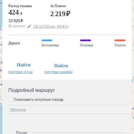
Расход топлива
За Платон
424
2 219
₽
л
33 920
₽
Из расчёта
:
28
л
/100
км
,
80
₽
/
л
Дороги
:
Бесплатные
Платные
Платон
Найти
Найти
попутные грузы
попутные машины
Подробный маршрут
Показывать попутные города
Легенда
Россия