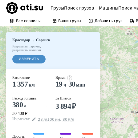
Грузы
Поиск грузов
Машины
Поиск м
Все сервисы
Ваши грузы
Добавить груз
→
Краснодар
Саранск
Разрешить паромы
,
разрешить зимники
ИЗМЕНИТЬ
Расстояние
Время
1 357
19
30
км
ч
мин
Расход топлива
За Платон
380
3 894
₽
л
30 400
₽
Из расчёта
:
28
л
/100
км
,
80
₽
/
л
Дороги
: