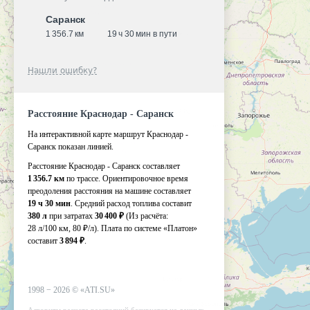
Саранск
1 356.7 км
19 ч 30 мин в пути
Нашли ошибку?
Расстояние Краснодар - Саранск
На интерактивной карте маршрут Краснодар -
Саранск показан линией.
Расстояние Краснодар - Саранск составляет
1 356.7 км
по трассе. Ориентировочное время
преодоления расстояния на машине составляет
19 ч 30 мин
. Средний расход топлива составит
380 л
при затратах
30 400 ₽
(Из расчёта:
28 л/100 км, 80 ₽/л)
. Плата по системе «Платон»
составит
3 894 ₽
.
1998 −
2026
©
«ATI.SU»