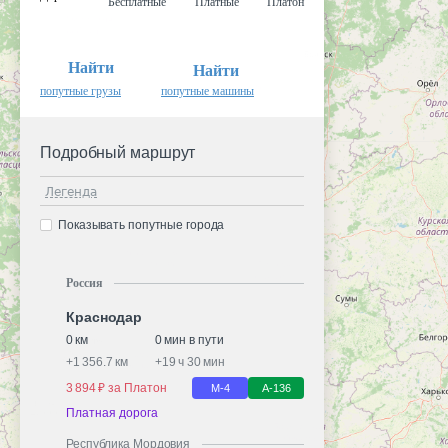
Бесплатные
Платные
Платон
Найти
Найти
попутные грузы
попутные машины
Подробный маршрут
Легенда
Показывать попутные города
Россия
Краснодар
0 км
0 мин в пути
+
1 356.7 км
+
19 ч 30 мин
3 894 ₽ за Платон
М-4
А-136
Платная дорога
Республика Мордовия