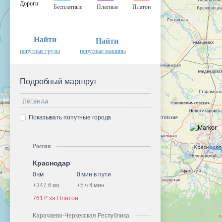
Дороги
:
Бесплатные
Платные
Платон
Найти
Найти
попутные грузы
попутные машины
Подробный маршрут
Легенда
Показывать попутные города
Россия
Краснодар
0 км
0 мин в пути
+
347.6 км
+
5 ч 4 мин
761 ₽ за Платон
Карачаево-Черкесская Республика