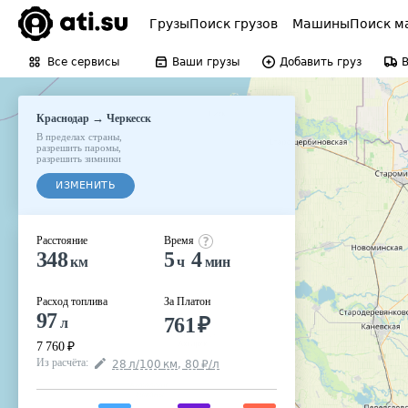
Грузы
Поиск грузов
Машины
Поиск м
Все сервисы
Ваши грузы
Добавить груз
→
Краснодар
Черкесск
В пределах страны
,
разрешить паромы
,
разрешить зимники
ИЗМЕНИТЬ
Расстояние
Время
348
5
4
км
ч
мин
Расход топлива
За Платон
97
761
₽
л
7 760
₽
Из расчёта
:
28
л
/100
км
,
80
₽
/
л