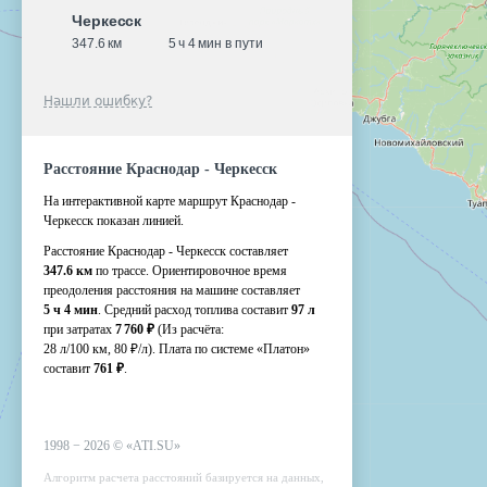
Черкесск
347.6 км
5 ч 4 мин в пути
Нашли ошибку?
Расстояние Краснодар - Черкесск
На интерактивной карте маршрут Краснодар -
Черкесск показан линией.
Расстояние Краснодар - Черкесск составляет
347.6 км
по трассе. Ориентировочное время
преодоления расстояния на машине составляет
5 ч 4 мин
. Средний расход топлива составит
97 л
при затратах
7 760 ₽
(Из расчёта:
28 л/100 км, 80 ₽/л)
. Плата по системе «Платон»
составит
761 ₽
.
1998 −
2026
©
«ATI.SU»
Алгоритм расчета расстояний базируется на данных,