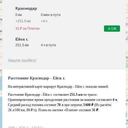
Краснодар
0 км
0 мин в пути
+
251.5 км
+
4 ч
31 ₽ за Платон
А-136
Ейск г.
251.5 км
4 ч в пути
Нашли ошибку?
Расстояние Краснодар - Ейск г.
На интерактивной карте маршрут Краснодар - Ейск г. показан линией.
Расстояние Краснодар - Ейск г. составляет
251.5 км
по трассе.
Ориентировочное время преодоления расстояния на машине составляет
4 ч
.
Средний расход топлива составит
70 л
при затратах
5 600 ₽
(Из расчёта:
28 л/100 км, 80 ₽/л)
. Плата по системе «Платон» составит
31 ₽
.