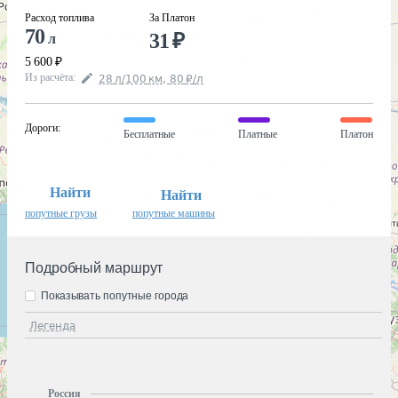
Расход топлива
За Платон
70
31
₽
л
5 600
₽
Из расчёта
:
28
л
/100
км
,
80
₽
/
л
Дороги
:
Бесплатные
Платные
Платон
Найти
Найти
попутные грузы
попутные машины
Подробный маршрут
Показывать попутные города
Легенда
Россия