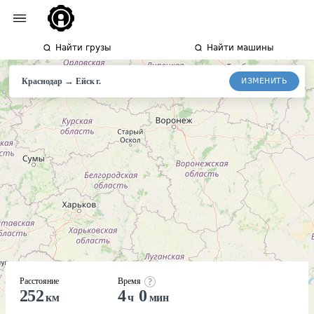
Найти грузы
Найти машины
→
ИЗМЕНИТЬ
Краснодар
Ейск
г.
Расстояние
Время
252
4
0
км
ч
мин