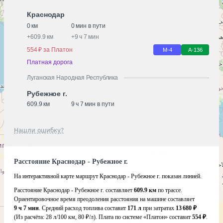
Краснодар
0 км
0 мин в пути
+
609.9 км
+
9 ч 7 мин
554 ₽ за Платон
М-4
А-136
Платная дорога
Луганская Народная Республика
Рубежное г.
609.9 км
9 ч 7 мин в пути
Нашли ошибку?
Расстояние Краснодар - Рубежное г.
На интерактивной карте маршрут Краснодар - Рубежное г. показан линией.
Расстояние Краснодар - Рубежное г. составляет
609.9 км
по трассе.
Ориентировочное время преодоления расстояния на машине составляет
9 ч 7 мин
. Средний расход топлива составит
171 л
при затратах
13 680 ₽
(Из расчёта:
28 л/100 км, 80 ₽/л)
. Плата по системе «Платон» составит
554 ₽
.