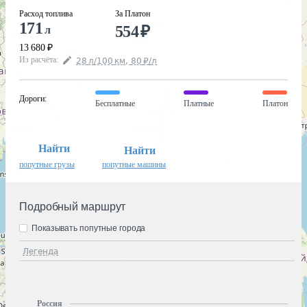
Расход топлива
За Платон
171
554
₽
л
13 680
₽
Из расчёта
:
28
л
/100
км
,
80
₽
/
л
Дороги
:
Бесплатные
Платные
Платон
Найти
Найти
попутные грузы
попутные машины
Подробный маршрут
Показывать попутные города
Легенда
Россия