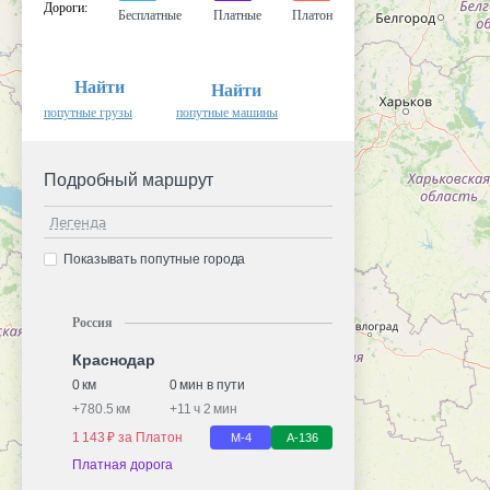
Дороги
:
Бесплатные
Платные
Платон
Найти
Найти
попутные грузы
попутные машины
Подробный маршрут
Легенда
Показывать попутные города
Россия
Краснодар
0 км
0 мин в пути
+
780.5 км
+
11 ч 2 мин
1 143 ₽ за Платон
М-4
А-136
Платная дорога