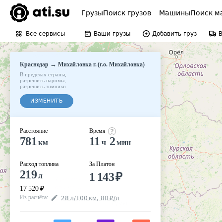
Грузы
Поиск грузов
Машины
Поиск м
Все сервисы
Ваши грузы
Добавить груз
→
Краснодар
Михайловка г. (г.о. Михайловка)
В пределах страны
,
разрешить паромы
,
разрешить зимники
ИЗМЕНИТЬ
Расстояние
Время
781
11
2
км
ч
мин
Расход топлива
За Платон
219
1 143
₽
л
17 520
₽
Из расчёта
:
28
л
/100
км
,
80
₽
/
л