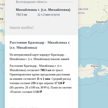
Волгоградская область
Михайловка г. (г.о. Михайловка)
780.5 км
11 ч 2 мин в пути
Нашли ошибку?
Расстояние Краснодар - Михайловка г.
(г.о. Михайловка)
На интерактивной карте маршрут Краснодар -
Михайловка г. (г.о. Михайловка) показан линией.
Расстояние Краснодар - Михайловка г. (г.о.
Михайловка) составляет
780.5 км
по трассе.
Ориентировочное время преодоления расстояния
на машине составляет
11 ч 2 мин
. Средний расход
топлива составит
219 л
при затратах
17 520 ₽
(Из расчёта:
28 л/100 км, 80 ₽/л)
. Плата по системе
«Платон» составит
1 143 ₽
.