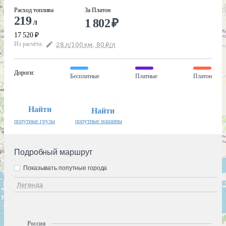
Расход топлива
За Платон
219
1 802
₽
л
17 520
₽
Из расчёта
:
28
л
/100
км
,
80
₽
/
л
Дороги
:
Бесплатные
Платные
Платон
Найти
Найти
попутные грузы
попутные машины
Подробный маршрут
Показывать попутные города
Легенда
Россия