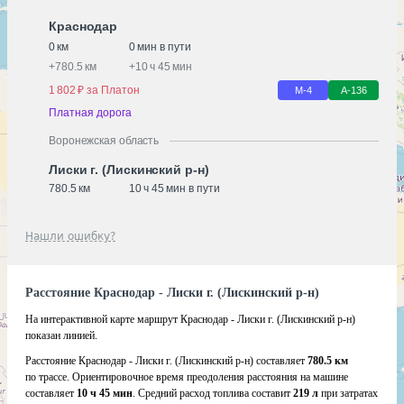
Краснодар
0 км
0 мин в пути
+
780.5 км
+
10 ч 45 мин
1 802 ₽ за Платон
М-4
А-136
Платная дорога
Воронежская область
Лиски г. (Лискинский р-н)
780.5 км
10 ч 45 мин в пути
Нашли ошибку?
Расстояние Краснодар - Лиски г. (Лискинский р-н)
На интерактивной карте маршрут Краснодар - Лиски г. (Лискинский р-н)
показан линией.
Расстояние Краснодар - Лиски г. (Лискинский р-н) составляет
780.5 км
по трассе. Ориентировочное время преодоления расстояния на машине
составляет
10 ч 45 мин
. Средний расход топлива составит
219 л
при затратах