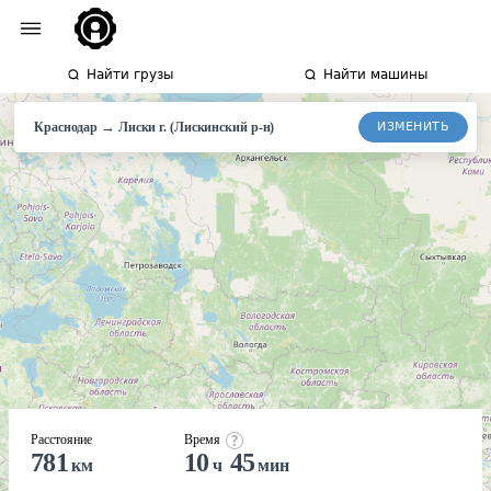
Найти грузы
Найти машины
→
ИЗМЕНИТЬ
Краснодар
Лиски
г. (Лискинский р-н)
Расстояние
Время
781
10
45
км
ч
мин