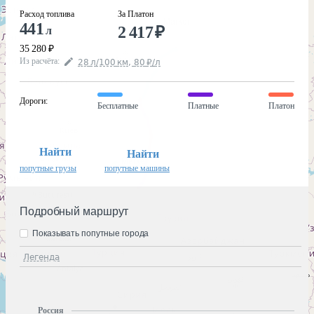
Расход топлива
За Платон
441
2 417
₽
л
35 280
₽
Из расчёта
:
28
л
/100
км
,
80
₽
/
л
Дороги
:
Бесплатные
Платные
Платон
Найти
Найти
попутные грузы
попутные машины
Подробный маршрут
Показывать попутные города
Легенда
Россия