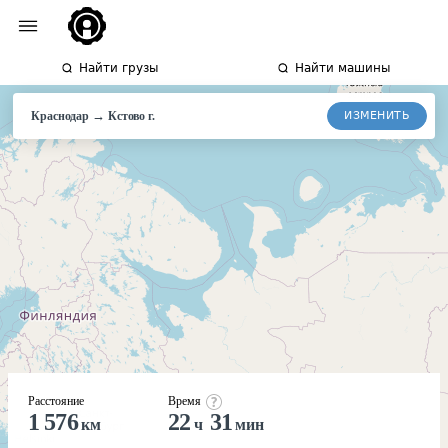
Найти грузы
Найти машины
→
ИЗМЕНИТЬ
Краснодар
Кстово
г.
Расстояние
Время
1 576
22
31
км
ч
мин