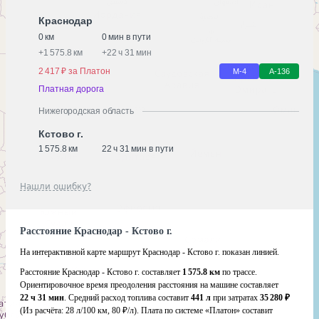
Краснодар
0 км
0 мин в пути
+
1 575.8 км
+
22 ч 31 мин
2 417 ₽ за Платон
М-4
А-136
Платная дорога
Нижегородская область
Кстово г.
1 575.8 км
22 ч 31 мин в пути
Нашли ошибку?
Расстояние Краснодар - Кстово г.
На интерактивной карте маршрут Краснодар - Кстово г. показан линией.
Расстояние Краснодар - Кстово г. составляет
1 575.8 км
по трассе.
Ориентировочное время преодоления расстояния на машине составляет
22 ч 31 мин
. Средний расход топлива составит
441 л
при затратах
35 280 ₽
(Из расчёта:
28 л/100 км, 80 ₽/л)
. Плата по системе «Платон» составит