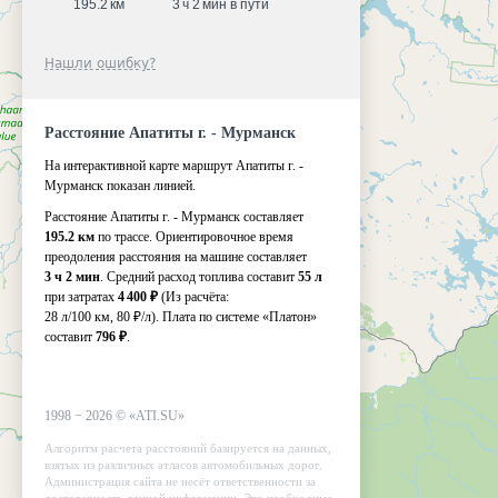
195.2 км
3 ч 2 мин в пути
Нашли ошибку?
Расстояние Апатиты г. - Мурманск
На интерактивной карте маршрут Апатиты г. -
Мурманск показан линией.
Расстояние Апатиты г. - Мурманск составляет
195.2 км
по трассе. Ориентировочное время
преодоления расстояния на машине составляет
3 ч 2 мин
. Средний расход топлива составит
55 л
при затратах
4 400 ₽
(Из расчёта:
28 л/100 км, 80 ₽/л)
. Плата по системе «Платон»
составит
796 ₽
.
1998 −
2026
©
«ATI.SU»
Алгоритм расчета расстояний базируется на данных,
взятых из различных атласов автомобильных дорог.
Администрация сайта не несёт ответственности за