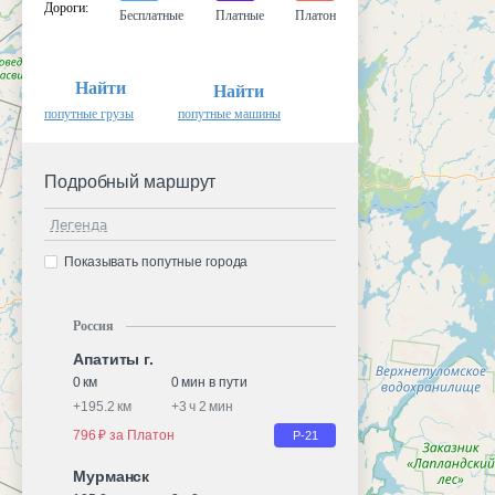
Дороги
:
Бесплатные
Платные
Платон
Найти
Найти
попутные грузы
попутные машины
Подробный маршрут
Легенда
Показывать попутные города
Россия
Апатиты г.
0 км
0 мин в пути
+
195.2 км
+
3 ч 2 мин
796 ₽ за Платон
Р-21
Мурманск