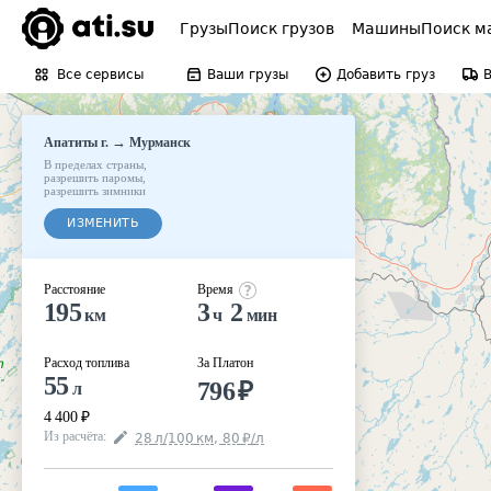
Грузы
Поиск грузов
Машины
Поиск м
Все сервисы
Ваши грузы
Добавить груз
→
Апатиты г.
Мурманск
В пределах страны
,
разрешить паромы
,
разрешить зимники
ИЗМЕНИТЬ
Расстояние
Время
195
3
2
км
ч
мин
Расход топлива
За Платон
55
796
₽
л
4 400
₽
Из расчёта
:
28
л
/100
км
,
80
₽
/
л