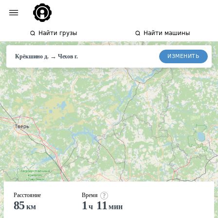
Найти грузы
Найти машины
→
ИЗМЕНИТЬ
Крёкшино д.
Чехов
г.
Расстояние
Время
85
1
11
км
ч
мин