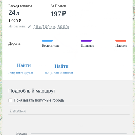
Расход топлива
За Платон
24
197
₽
л
1 920
₽
Из расчёта
:
28
л
/100
км
,
80
₽
/
л
Дороги
:
Бесплатные
Платные
Платон
Найти
Найти
попутные грузы
попутные машины
Подробный маршрут
Показывать попутные города
Легенда
Россия