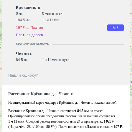
Крёкшино д.
0 км
0 мин в пути
+
84.5 км
+
1 ч 11 мин
197 ₽ за Платон
М-3
Платная дорога
Московская область
Чехов г.
84.5 км
1 ч 11 мин в пути
Нашли ошибку?
Расстояние Крёкшино д. - Чехов г.
На интерактивной карте маршрут Крёкшино д. - Чехов г. показан линией.
Расстояние Крёкшино д. - Чехов г. составляет
84.5 км
по трассе.
Ориентировочное время преодоления расстояния на машине составляет
1 ч 11 мин
. Средний расход топлива составит
24 л
при затратах
1 920 ₽
(Из расчёта:
28 л/100 км, 80 ₽/л)
. Плата по системе «Платон» составит
197 ₽
.