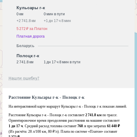
Кульсары г-к
0 км
0 мин в пути
+
2 741.8 км
+
1 дн 17 ч 8 мин
5 272 ₽ за Платон
Платная дорога
Беларусь
Полоцк г-к
2 741.8 км
1 дн 17 ч 8 мин в пути
Нашли ошибку?
Расстояние Кульсары г-к - Полоцк г-к
На интерактивной карте маршрут Кульсары г-к - Полоцк г-к показан линией.
Расстояние Кульсары г-к - Полоцк г-к составляет
2 741.8 км
по трассе.
Ориентировочное время преодоления расстояния на машине составляет
1 дн 17 ч
. Средний расход топлива составит
768 л
при затратах
61 440 ₽
(Из расчёта:
28 л/100 км, 80 ₽/л)
. Плата по системе «Платон» составит