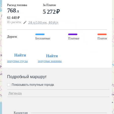
Расход топлива
За Платон
768
5 272
₽
л
61 440
₽
Из расчёта
:
28
л
/100
км
,
80
₽
/
л
Дороги
:
Бесплатные
Платные
Платон
Найти
Найти
попутные грузы
попутные машины
Подробный маршрут
Показывать попутные города
Легенда
Казахстан