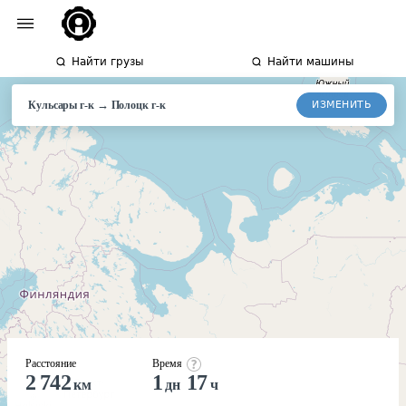
Найти грузы
Найти машины
→
ИЗМЕНИТЬ
Кульсары г-к
Полоцк
г-к
Расстояние
Время
2 742
1
17
км
дн
ч