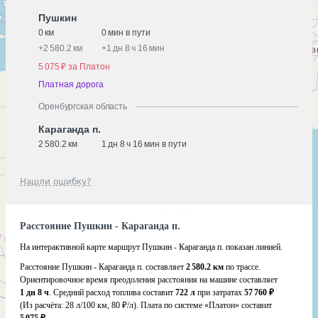
Пушкин
0 км
0 мин в пути
+
2 580.2 км
+
1 дн 8 ч 16 мин
5 075 ₽ за Платон
Платная дорога
Оренбургская область
Караганда п.
2 580.2 км
1 дн 8 ч 16 мин в пути
Нашли ошибку?
Расстояние Пушкин - Караганда п.
На интерактивной карте маршрут Пушкин - Караганда п. показан линией.
Расстояние Пушкин - Караганда п. составляет
2 580.2 км
по трассе.
Ориентировочное время преодоления расстояния на машине составляет
1 дн 8 ч
. Средний расход топлива составит
722 л
при затратах
57 760 ₽
(Из расчёта:
28 л/100 км, 80 ₽/л)
. Плата по системе «Платон» составит