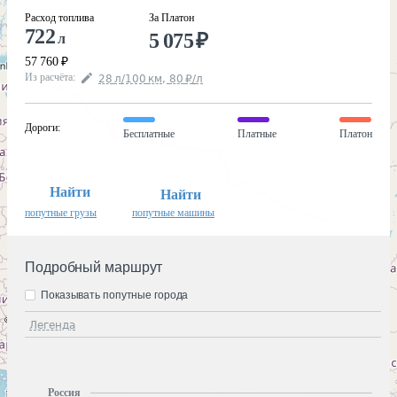
Расход топлива
За Платон
722
5 075
₽
л
57 760
₽
Из расчёта
:
28
л
/100
км
,
80
₽
/
л
Дороги
:
Бесплатные
Платные
Платон
Найти
Найти
попутные грузы
попутные машины
Подробный маршрут
Показывать попутные города
Легенда
Россия