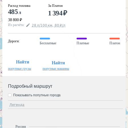
Расход топлива
За Платон
485
1 394
₽
л
38 800
₽
Из расчёта
:
28
л
/100
км
,
80
₽
/
л
Дороги
:
Бесплатные
Платные
Платон
Найти
Найти
попутные грузы
попутные машины
Подробный маршрут
Показывать попутные города
Легенда
Россия