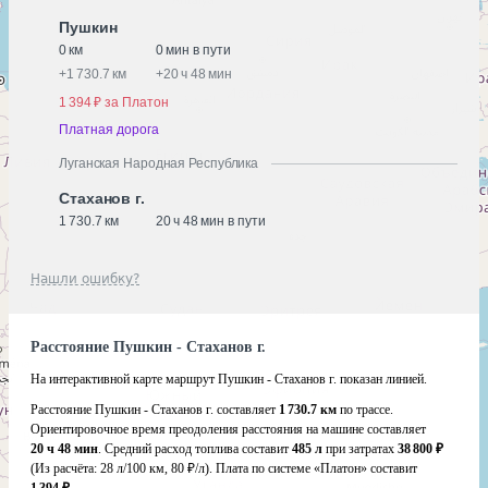
Пушкин
0 км
0 мин в пути
+
1 730.7 км
+
20 ч 48 мин
1 394 ₽ за Платон
Платная дорога
Луганская Народная Республика
Стаханов г.
1 730.7 км
20 ч 48 мин в пути
Нашли ошибку?
Расстояние Пушкин - Стаханов г.
На интерактивной карте маршрут Пушкин - Стаханов г. показан линией.
Расстояние Пушкин - Стаханов г. составляет
1 730.7 км
по трассе.
Ориентировочное время преодоления расстояния на машине составляет
20 ч 48 мин
. Средний расход топлива составит
485 л
при затратах
38 800 ₽
(Из расчёта:
28 л/100 км, 80 ₽/л)
. Плата по системе «Платон» составит