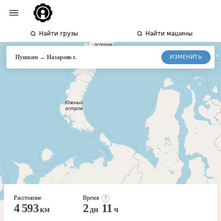
Найти грузы
Найти машины
→
ИЗМЕНИТЬ
Пушкин
Назарово
г.
Расстояние
Время
4 593
2
11
км
дн
ч