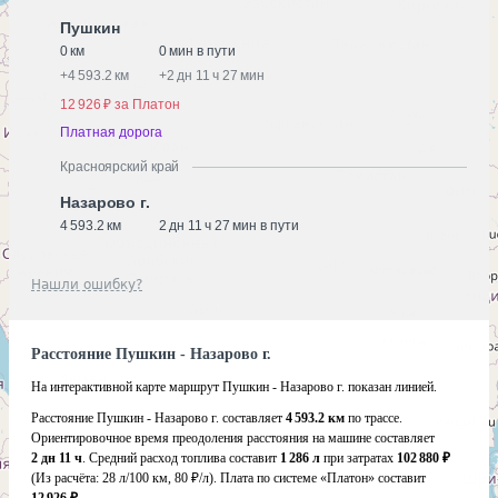
Пушкин
0 км
0 мин в пути
+
4 593.2 км
+
2 дн 11 ч 27 мин
12 926 ₽ за Платон
Платная дорога
Красноярский край
Назарово г.
4 593.2 км
2 дн 11 ч 27 мин в пути
Нашли ошибку?
Расстояние Пушкин - Назарово г.
На интерактивной карте маршрут Пушкин - Назарово г. показан линией.
Расстояние Пушкин - Назарово г. составляет
4 593.2 км
по трассе.
Ориентировочное время преодоления расстояния на машине составляет
2 дн 11 ч
. Средний расход топлива составит
1 286 л
при затратах
102 880 ₽
(Из расчёта:
28 л/100 км, 80 ₽/л)
. Плата по системе «Платон» составит