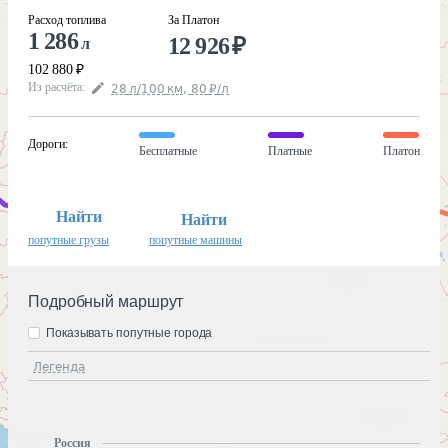
Расход топлива
За Платон
1 286
12 926
₽
л
102 880
₽
Из расчёта
:
28
л
/100
км
,
80
₽
/
л
Дороги
:
Бесплатные
Платные
Платон
Найти
Найти
попутные грузы
попутные машины
Подробный маршрут
Показывать попутные города
Легенда
Россия