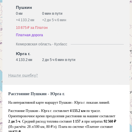
Пушкин
0 км
0 мин в пути
+
4 133.2 км
+
2 дн 5 ч 6 мин
10 875 ₽ за Платон
Платная дорога
Кемеровская область - Кузбасс
Юрга г.
4 133.2 км
2 дн 5 ч 6 мин в пути
Нашли ошибку?
Расстояние Пушкин - Юрга г.
На интерактивной карте маршрут Пушкин - Юрга г. показан линией.
Расстояние Пушкин - Юрга г. составляет
4 133.2 км
по трассе.
Ориентировочное время преодоления расстояния на машине составляет
2 дн 5 ч
. Средний расход топлива составит
1 157 л
при затратах
92 560 ₽
(Из расчёта:
28 л/100 км, 80 ₽/л)
. Плата по системе «Платон» составит