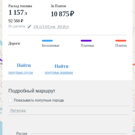
Расход топлива
За Платон
1 157
10 875
₽
л
92 560
₽
Из расчёта
:
28
л
/100
км
,
80
₽
/
л
Дороги
:
Бесплатные
Платные
Платон
Найти
Найти
попутные грузы
попутные машины
Подробный маршрут
Показывать попутные города
Легенда
Россия