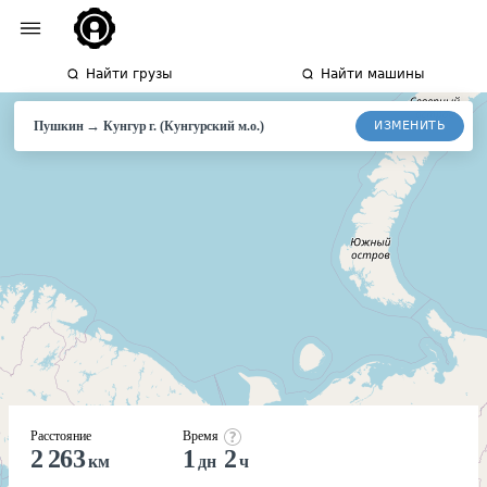
Найти грузы
Найти машины
→
ИЗМЕНИТЬ
Пушкин
Кунгур
г. (Кунгурский м.о.)
Расстояние
Время
2 263
1
2
км
дн
ч