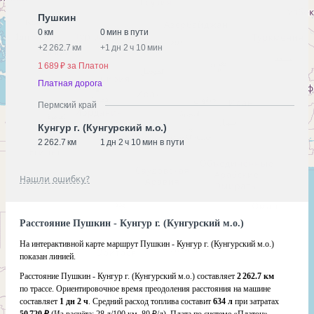
Пушкин
0 км
0 мин в пути
+
2 262.7 км
+
1 дн 2 ч 10 мин
1 689 ₽ за Платон
Платная дорога
Пермский край
Кунгур г. (Кунгурский м.о.)
2 262.7 км
1 дн 2 ч 10 мин в пути
Нашли ошибку?
Расстояние Пушкин - Кунгур г. (Кунгурский м.о.)
На интерактивной карте маршрут Пушкин - Кунгур г. (Кунгурский м.о.)
показан линией.
Расстояние Пушкин - Кунгур г. (Кунгурский м.о.) составляет
2 262.7 км
по трассе. Ориентировочное время преодоления расстояния на машине
составляет
1 дн 2 ч
. Средний расход топлива составит
634 л
при затратах