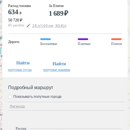
Расход топлива
За Платон
634
1 689
₽
л
50 720
₽
Из расчёта
:
28
л
/100
км
,
80
₽
/
л
Дороги
:
Бесплатные
Платные
Платон
Найти
Найти
попутные грузы
попутные машины
Подробный маршрут
Показывать попутные города
Легенда
Россия