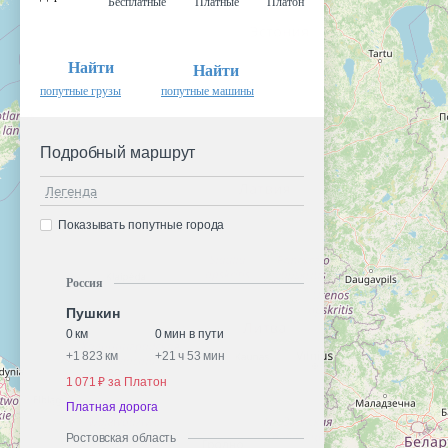
Бесплатные
Платные
Платон
Найти
Найти
попутные грузы
попутные машины
Подробный маршрут
Легенда
Показывать попутные города
Россия
Пушкин
0 км
0 мин в пути
+
1 823 км
+
21 ч 53 мин
1 071 ₽ за Платон
Платная дорога
Ростовская область