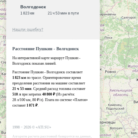
Волгодонск
1 823 км
21 ч 53 мин в пути
Нашли ошибку?
Расстояние Пушкин - Волгодонск
На интерактивной карте маршрут Пушкин -
Волгодонск показан линией.
Расстояние Пушкин - Волгодонск составляет
1 823 км
по трассе. Ориентировочное время
преодоления расстояния на машине составляет
21 ч 53 мин
. Средний расход топлива составит
510 л
при затратах
40 800 ₽
(Из расчёта:
28 л/100 км, 80 ₽/л)
. Плата по системе «Платон»
составит
1 071 ₽
.
1998 −
2026
©
«ATI.SU»
Алгоритм расчета расстояний базируется на данных,