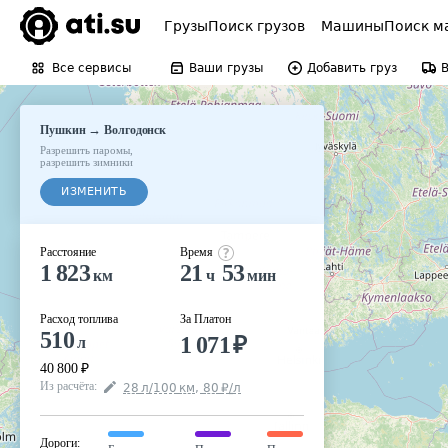
Грузы
Поиск грузов
Машины
Поиск м
Все сервисы
Ваши грузы
Добавить груз
→
Пушкин
Волгодонск
Разрешить паромы
,
разрешить зимники
ИЗМЕНИТЬ
Расстояние
Время
1 823
21
53
км
ч
мин
Расход топлива
За Платон
510
1 071
₽
л
40 800
₽
Из расчёта
:
28
л
/100
км
,
80
₽
/
л
Дороги
: