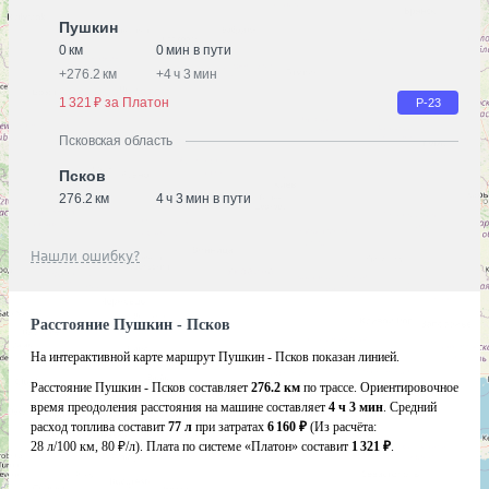
Пушкин
0 км
0 мин в пути
+
276.2 км
+
4 ч 3 мин
1 321 ₽ за Платон
Р-23
Псковская область
Псков
276.2 км
4 ч 3 мин в пути
Нашли ошибку?
Расстояние Пушкин - Псков
На интерактивной карте маршрут Пушкин - Псков показан линией.
Расстояние Пушкин - Псков составляет
276.2 км
по трассе. Ориентировочное
время преодоления расстояния на машине составляет
4 ч 3 мин
. Средний
расход топлива составит
77 л
при затратах
6 160 ₽
(Из расчёта:
28 л/100 км, 80 ₽/л)
. Плата по системе «Платон» составит
1 321 ₽
.