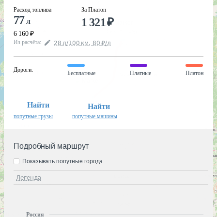
Расход топлива
За Платон
77
1 321
₽
л
6 160
₽
Из расчёта
:
28
л
/100
км
,
80
₽
/
л
Дороги
:
Бесплатные
Платные
Платон
Найти
Найти
попутные грузы
попутные машины
Подробный маршрут
Показывать попутные города
Легенда
Россия