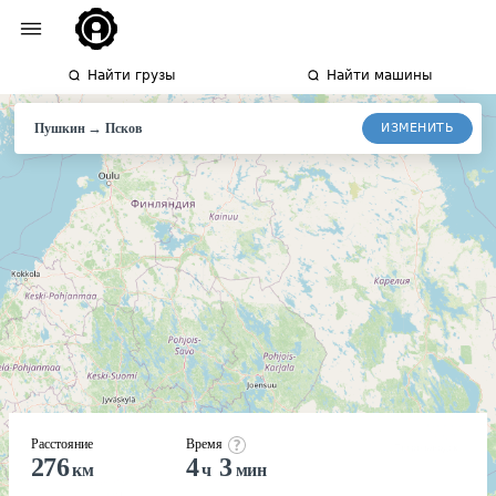
Найти грузы
Найти машины
→
ИЗМЕНИТЬ
Пушкин
Псков
Расстояние
Время
276
4
3
км
ч
мин