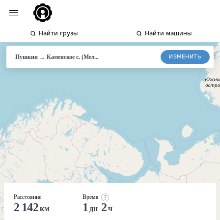
Найти грузы
Найти машины
→
ИЗМЕНИТЬ
Пушкин
Каменское
с. (Мел...
Расстояние
Время
2 142
1
2
км
дн
ч