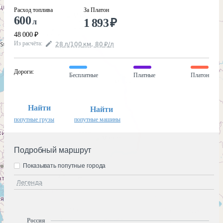
Расход топлива
За Платон
600
1 893
₽
л
48 000
₽
Из расчёта
:
28
л
/100
км
,
80
₽
/
л
Дороги
:
Бесплатные
Платные
Платон
Найти
Найти
попутные грузы
попутные машины
Подробный маршрут
Показывать попутные города
Легенда
Россия