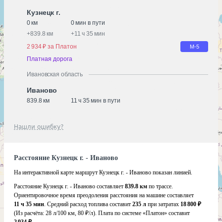
Кузнецк г.
0 км
0 мин в пути
+
839.8 км
+
11 ч 35 мин
2 934 ₽ за Платон
М-5
Платная дорога
Ивановская область
Иваново
839.8 км
11 ч 35 мин в пути
Нашли ошибку?
Расстояние Кузнецк г. - Иваново
На интерактивной карте маршрут Кузнецк г. - Иваново показан линией.
Расстояние Кузнецк г. - Иваново составляет
839.8 км
по трассе.
Ориентировочное время преодоления расстояния на машине составляет
11 ч 35 мин
. Средний расход топлива составит
235 л
при затратах
18 800 ₽
(Из расчёта:
28 л/100 км, 80 ₽/л)
. Плата по системе «Платон» составит