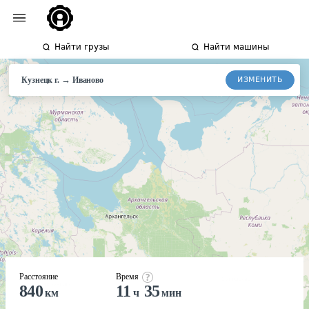
Найти грузы
Найти машины
→
ИЗМЕНИТЬ
Кузнецк г.
Иваново
Расстояние
Время
840
11
35
км
ч
мин