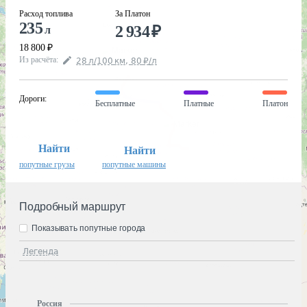
Расход топлива
За Платон
235
2 934
₽
л
18 800
₽
Из расчёта
:
28
л
/100
км
,
80
₽
/
л
Дороги
:
Бесплатные
Платные
Платон
Найти
Найти
попутные грузы
попутные машины
Подробный маршрут
Показывать попутные города
Легенда
Россия