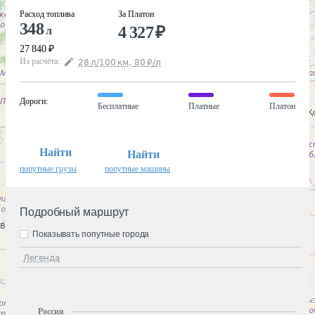
Расход топлива
За Платон
348
4 327
₽
л
27 840
₽
Из расчёта
:
28
л
/100
км
,
80
₽
/
л
Дороги
:
Бесплатные
Платные
Платон
Найти
Найти
попутные грузы
попутные машины
Подробный маршрут
Показывать попутные города
Легенда
Россия