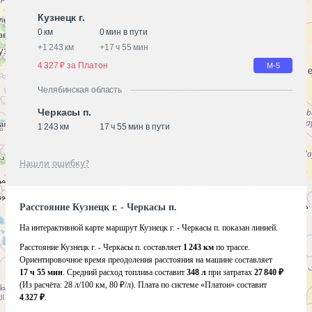
Кузнецк г.
0 км
0 мин в пути
+
1 243 км
+
17 ч 55 мин
4 327 ₽ за Платон
М-5
Челябинская область
Черкасы п.
1 243 км
17 ч 55 мин в пути
Нашли ошибку?
Расстояние Кузнецк г. - Черкасы п.
На интерактивной карте маршрут Кузнецк г. - Черкасы п. показан линией.
Расстояние Кузнецк г. - Черкасы п. составляет
1 243 км
по трассе.
Ориентировочное время преодоления расстояния на машине составляет
17 ч 55 мин
. Средний расход топлива составит
348 л
при затратах
27 840 ₽
(Из расчёта:
28 л/100 км, 80 ₽/л)
. Плата по системе «Платон» составит
4 327 ₽
.