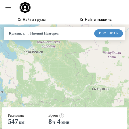
Найти грузы
Найти машины
→
ИЗМЕНИТЬ
Кузнецк г.
Нижний
Новгород
Расстояние
Время
547
8
4
км
ч
мин