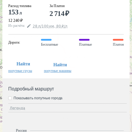
Расход топлива
За Платон
153
2 714
₽
л
12 240
₽
Из расчёта
:
28
л
/100
км
,
80
₽
/
л
Дороги
:
Бесплатные
Платные
Платон
Найти
Найти
попутные грузы
попутные машины
Подробный маршрут
Показывать попутные города
Легенда
Россия