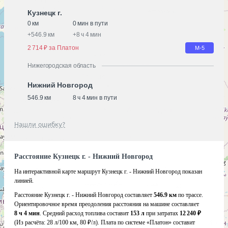
Кузнецк г.
0 км
0 мин в пути
+
546.9 км
+
8 ч 4 мин
2 714 ₽ за Платон
М-5
Нижегородская область
Нижний Новгород
546.9 км
8 ч 4 мин в пути
Нашли ошибку?
Расстояние Кузнецк г. - Нижний Новгород
На интерактивной карте маршрут Кузнецк г. - Нижний Новгород показан
линией.
Расстояние Кузнецк г. - Нижний Новгород составляет
546.9 км
по трассе.
Ориентировочное время преодоления расстояния на машине составляет
8 ч 4 мин
. Средний расход топлива составит
153 л
при затратах
12 240 ₽
(Из расчёта:
28 л/100 км, 80 ₽/л)
. Плата по системе «Платон» составит