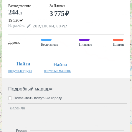
Расход топлива
За Платон
244
3 775
₽
л
19 520
₽
Из расчёта
:
28
л
/100
км
,
80
₽
/
л
Дороги
:
Бесплатные
Платные
Платон
Найти
Найти
попутные грузы
попутные машины
Подробный маршрут
Показывать попутные города
Легенда
Россия