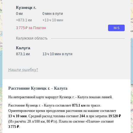
Кузнецк г.
0 км
0 мин в пути
+
873.1 км
+
13 ч 10 мин
3 775 ₽ за Платон
М-5
Калужская область
Калуга
873.1 км
13 ч 10 мин в пути
Нашли ошибку?
Расстояние Кузнецк г. - Калуга
На интерактивной карте маршрут Кузнецк г. - Калуга показан линией.
Расстояние Кузнецк г. - Калуга составляет
873.1 км
по трассе.
Ориентировочное время преодоления расстояния на машине составляет
13 ч 10 мин
. Средний расход топлива составит
244 л
при затратах
19 520 ₽
(Из расчёта:
28 л/100 км, 80 ₽/л)
. Плата по системе «Платон» составит
3 775 ₽
.