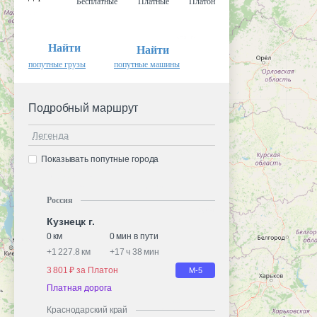
Бесплатные
Платные
Платон
Найти
Найти
попутные грузы
попутные машины
Подробный маршрут
Легенда
Показывать попутные города
Россия
Кузнецк г.
0 км
0 мин в пути
+
1 227.8 км
+
17 ч 38 мин
3 801 ₽ за Платон
М-5
Платная дорога
Краснодарский край