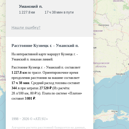
Уманский п.
1 227.8 км
17 ч 38 мин в пути
Нашли ошибку?
Расстояние Кузнецк г. - Уманский п.
На интерактивной карте маршрут Кузнецк г. -
Уманский п. показан линией.
Расстояние Кузнецк г. - Уманский п. составляет
1 227.8 км
по трассе. Ориентировочное время
преодоления расстояния на машине составляет
17 ч 38 мин
. Средний расход топлива составит
344 л
при затратах
27 520 ₽
(Из расчёта:
28 л/100 км, 80 ₽/л)
. Плата по системе «Платон»
составит
3 801 ₽
.
1998 −
2026
©
«ATI.SU»
Алгоритм расчета расстояний базируется на данных,