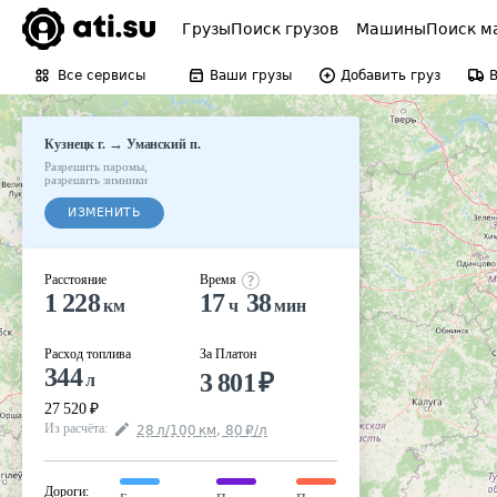
Грузы
Поиск грузов
Машины
Поиск м
Все сервисы
Ваши грузы
Добавить груз
→
Кузнецк г.
Уманский п.
Разрешить паромы
,
разрешить зимники
ИЗМЕНИТЬ
Расстояние
Время
1 228
17
38
км
ч
мин
Расход топлива
За Платон
344
3 801
₽
л
27 520
₽
Из расчёта
:
28
л
/100
км
,
80
₽
/
л
Дороги
: