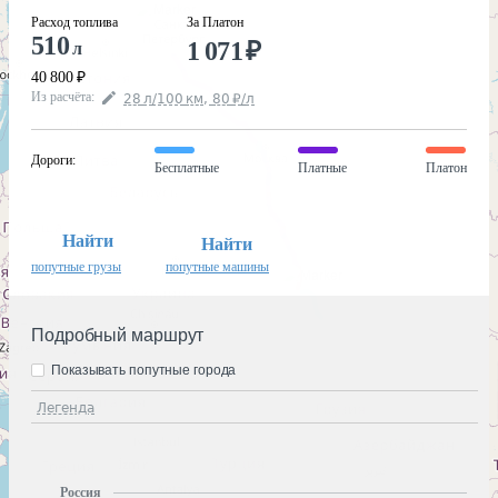
Расход топлива
За Платон
510
1 071
₽
л
40 800
₽
Из расчёта
:
28
л
/100
км
,
80
₽
/
л
Дороги
:
Бесплатные
Платные
Платон
Найти
Найти
попутные грузы
попутные машины
Подробный маршрут
Показывать попутные города
Легенда
Россия