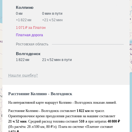
Колпино
0 км
0 мин в пути
+
1 822 км
+
21 ч 52 мин
1 071 ₽ за Платон
Платная дорога
Ростовская область
Волгодонск
1 822 км
21 ч 52 мин в пути
Нашли ошибку?
Расстояние Колпино - Волгодонск
На интерактивной карте маршрут Колпино - Волгодонск показан линией.
Расстояние Колпино - Волгодонск составляет
1 822 км
по трассе.
Ориентировочное время преодоления расстояния на машине составляет
21 ч 52 мин
. Средний расход топлива составит
510 л
при затратах
40 800 ₽
(Из расчёта:
28 л/100 км, 80 ₽/л)
. Плата по системе «Платон» составит