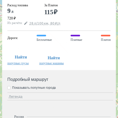
Расход топлива
За Платон
9
115
₽
л
720
₽
Из расчёта
:
28
л
/100
км
,
80
₽
/
л
Дороги
:
Бесплатные
Платные
Платон
Найти
Найти
попутные грузы
попутные машины
Подробный маршрут
Показывать попутные города
Легенда
Россия