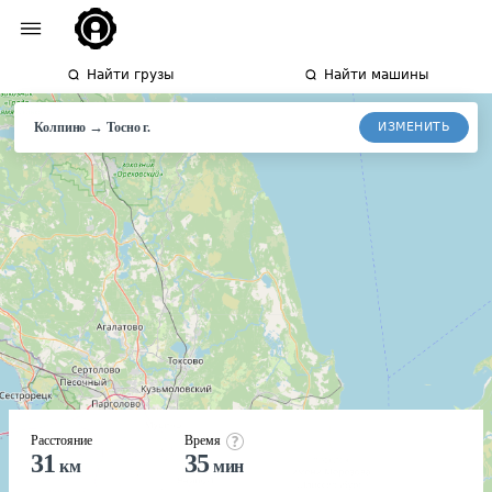
Найти грузы
Найти машины
→
ИЗМЕНИТЬ
Колпино
Тосно
г.
Расстояние
Время
31
35
км
мин