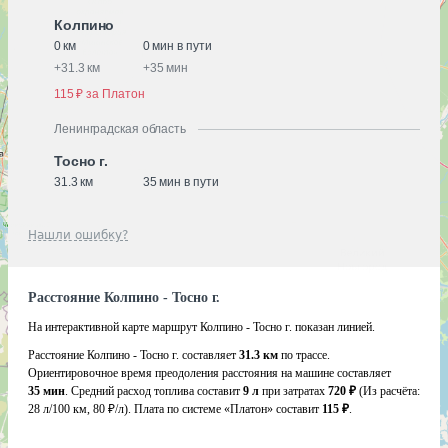
Колпино
0 км
0 мин в пути
+
31.3 км
+
35 мин
115 ₽ за Платон
Ленинградская область
Тосно г.
31.3 км
35 мин в пути
Нашли ошибку?
Расстояние Колпино - Тосно г.
На интерактивной карте маршрут Колпино - Тосно г. показан линией.
Расстояние Колпино - Тосно г. составляет
31.3 км
по трассе.
Ориентировочное время преодоления расстояния на машине составляет
35 мин
. Средний расход топлива составит
9 л
при затратах
720 ₽
(Из расчёта:
28 л/100 км, 80 ₽/л)
. Плата по системе «Платон» составит
115 ₽
.