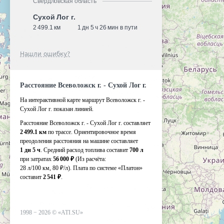
Свердловская область
Сухой Лог г.
2 499.1 км
1 дн 5 ч 26 мин в пути
Нашли ошибку?
Расстояние Всеволожск г. - Сухой Лог г.
На интерактивной карте маршрут Всеволожск г. -
Сухой Лог г. показан линией.
Расстояние Всеволожск г. - Сухой Лог г. составляет
2 499.1 км
по трассе. Ориентировочное время
преодоления расстояния на машине составляет
1 дн 5 ч
. Средний расход топлива составит
700 л
при затратах
56 000 ₽
(Из расчёта:
28 л/100 км, 80 ₽/л)
. Плата по системе «Платон»
составит
2 541 ₽
.
1998 −
2026
©
«ATI.SU»