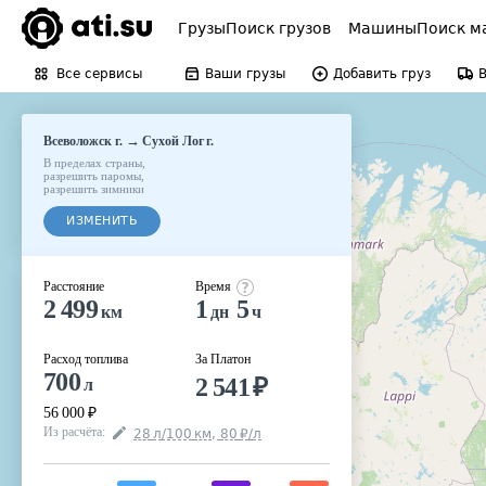
Грузы
Поиск грузов
Машины
Поиск м
Все сервисы
Ваши грузы
Добавить груз
→
Всеволожск г.
Сухой Лог г.
В пределах страны
,
разрешить паромы
,
разрешить зимники
ИЗМЕНИТЬ
Расстояние
Время
2 499
1
5
км
дн
ч
Расход топлива
За Платон
700
2 541
₽
л
56 000
₽
Из расчёта
:
28
л
/100
км
,
80
₽
/
л