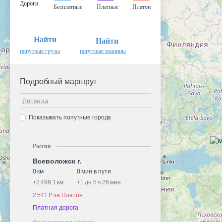
Дороги
:
Бесплатные
Платные
Платон
Найти
Найти
попутные грузы
попутные машины
Подробный маршрут
Легенда
Показывать попутные города
Россия
Всеволожск г.
0 км
0 мин в пути
+
2 499.1 км
+
1 дн 5 ч 26 мин
2 541 ₽ за Платон
Платная дорога