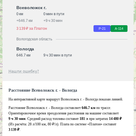
Всеволожск г.
0 км
0 мин в пути
+
646.7 км
+
9 ч 30 мин
3 139 ₽ за Платон
Р-21
А-114
Вологодская область
Вологда
646.7 км
9 ч 30 мин в пути
Нашли ошибку?
Расстояние Всеволожск г. - Вологда
На интерактивной карте маршрут Всеволожск г. - Вологда показан линией.
Расстояние Всеволожск г. - Вологда составляет
646.7 км
по трассе.
Ориентировочное время преодоления расстояния на машине составляет
9 ч 30 мин
. Средний расход топлива составит
181 л
при затратах
14 480 ₽
(Из расчёта:
28 л/100 км, 80 ₽/л)
. Плата по системе «Платон» составит
3 139 ₽
.