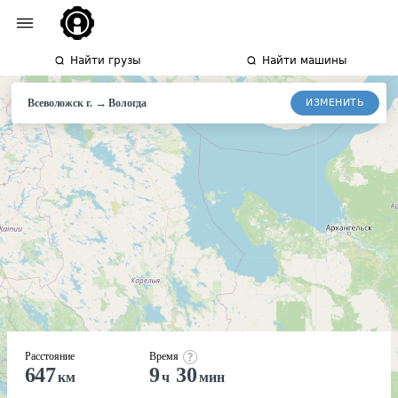
Найти грузы
Найти машины
→
ИЗМЕНИТЬ
Всеволожск г.
Вологда
Расстояние
Время
647
9
30
км
ч
мин