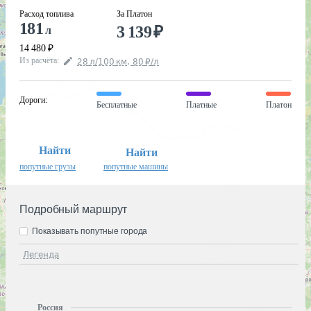
Расход топлива
За Платон
181
3 139
₽
л
14 480
₽
Из расчёта
:
28
л
/100
км
,
80
₽
/
л
Дороги
:
Бесплатные
Платные
Платон
Найти
Найти
попутные грузы
попутные машины
Подробный маршрут
Показывать попутные города
Легенда
Россия