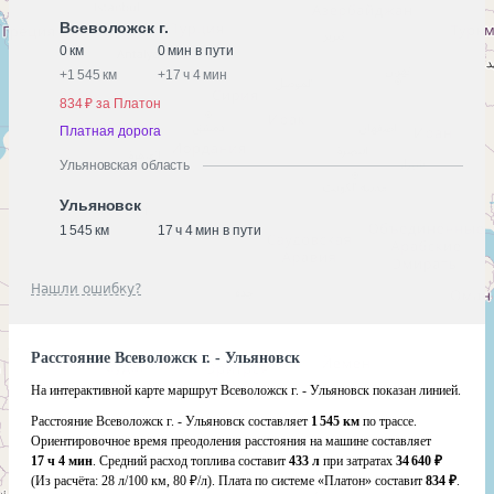
Всеволожск г.
0 км
0 мин в пути
+
1 545 км
+
17 ч 4 мин
834 ₽ за Платон
Платная дорога
Ульяновская область
Ульяновск
1 545 км
17 ч 4 мин в пути
Нашли ошибку?
Расстояние Всеволожск г. - Ульяновск
На интерактивной карте маршрут Всеволожск г. - Ульяновск показан линией.
Расстояние Всеволожск г. - Ульяновск составляет
1 545 км
по трассе.
Ориентировочное время преодоления расстояния на машине составляет
17 ч 4 мин
. Средний расход топлива составит
433 л
при затратах
34 640 ₽
(Из расчёта:
28 л/100 км, 80 ₽/л)
. Плата по системе «Платон» составит
834 ₽
.