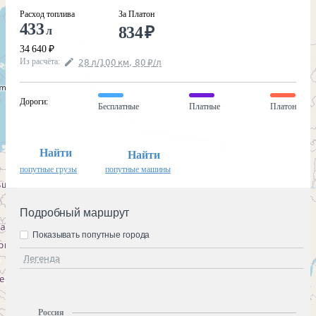
Расход топлива
За Платон
433
834
₽
л
34 640
₽
Из расчёта
:
28
л
/100
км
,
80
₽
/
л
Дороги
:
Бесплатные
Платные
Платон
Найти
Найти
попутные грузы
попутные машины
Подробный маршрут
Показывать попутные города
Легенда
Россия