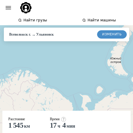
Найти грузы
Найти машины
→
ИЗМЕНИТЬ
Всеволожск г.
Ульяновск
Расстояние
Время
1 545
17
4
км
ч
мин