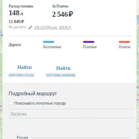
Расход топлива
За Платон
148
2 546
₽
л
11 840
₽
Из расчёта
:
28
л
/100
км
,
80
₽
/
л
Дороги
:
Бесплатные
Платные
Платон
Найти
Найти
попутные грузы
попутные машины
Подробный маршрут
Показывать попутные города
Легенда
Россия