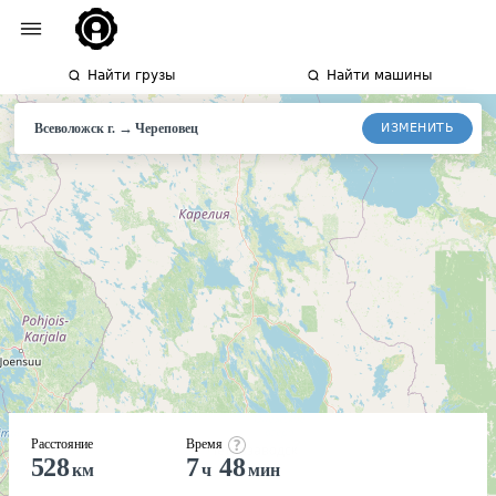
Найти грузы
Найти машины
→
ИЗМЕНИТЬ
Всеволожск г.
Череповец
Расстояние
Время
528
7
48
км
ч
мин