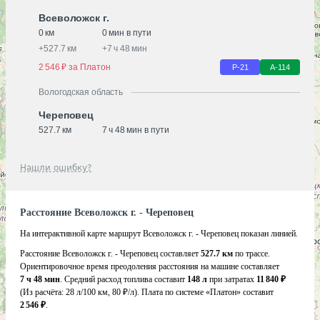
Всеволожск г.
0 км
0 мин в пути
+
527.7 км
+
7 ч 48 мин
2 546 ₽ за Платон
Р-21
А-114
Вологодская область
Череповец
527.7 км
7 ч 48 мин в пути
Нашли ошибку?
Расстояние Всеволожск г. - Череповец
На интерактивной карте маршрут Всеволожск г. - Череповец показан линией.
Расстояние Всеволожск г. - Череповец составляет
527.7 км
по трассе.
Ориентировочное время преодоления расстояния на машине составляет
7 ч 48 мин
. Средний расход топлива составит
148 л
при затратах
11 840 ₽
(Из расчёта:
28 л/100 км, 80 ₽/л)
. Плата по системе «Платон» составит
2 546 ₽
.