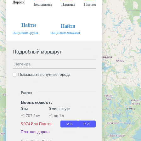
Дороги
:
Бесплатные
Платные
Платон
Найти
Найти
попутные грузы
попутные машины
Подробный маршрут
Легенда
Показывать попутные города
Россия
Всеволожск г.
0 км
0 мин в пути
+
1 707.2 км
+
1 дн 1 ч
5 974 ₽ за Платон
М-8
Р-21
Платная дорога