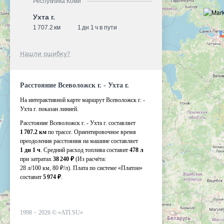
Республика Коми
Ухта г.
1 707.2 км
1 дн 1 ч в пути
Нашли ошибку?
Расстояние Всеволожск г. - Ухта г.
На интерактивной карте маршрут Всеволожск г. -
Ухта г. показан линией.
Расстояние Всеволожск г. - Ухта г. составляет
1 707.2 км
по трассе. Ориентировочное время
преодоления расстояния на машине составляет
1 дн 1 ч
. Средний расход топлива составит
478 л
при затратах
38 240 ₽
(Из расчёта:
28 л/100 км, 80 ₽/л)
. Плата по системе «Платон»
составит
5 974 ₽
.
1998 −
2026
©
«ATI.SU»