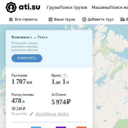
Грузы
Поиск грузов
Машины
Поиск м
Все сервисы
Ваши грузы
Добавить груз
→
Всеволожск г.
Ухта г.
В пределах страны
,
разрешить паромы
,
разрешить зимники
ИЗМЕНИТЬ
Расстояние
Время
1 707
1
1
км
дн
ч
Расход топлива
За Платон
478
5 974
₽
л
38 240
₽
Из расчёта
:
28
л
/100
км
,
80
₽
/
л