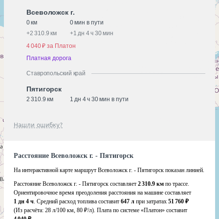
Всеволожск г.
0 км
0 мин в пути
+
2 310.9 км
+
1 дн 4 ч 30 мин
4 040 ₽ за Платон
Платная дорога
Ставропольский край
Пятигорск
2 310.9 км
1 дн 4 ч 30 мин в пути
Нашли ошибку?
Расстояние Всеволожск г. - Пятигорск
На интерактивной карте маршрут Всеволожск г. - Пятигорск показан линией.
Расстояние Всеволожск г. - Пятигорск составляет
2 310.9 км
по трассе.
Ориентировочное время преодоления расстояния на машине составляет
1 дн 4 ч
. Средний расход топлива составит
647 л
при затратах
51 760 ₽
(Из расчёта:
28 л/100 км, 80 ₽/л)
. Плата по системе «Платон» составит