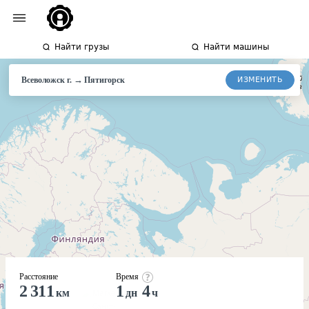
Найти грузы
Найти машины
→
ИЗМЕНИТЬ
Всеволожск г.
Пятигорск
Расстояние
Время
2 311
1
4
км
дн
ч