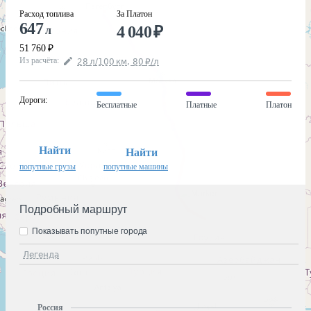
Расход топлива
За Платон
647
4 040
₽
л
51 760
₽
Из расчёта
:
28
л
/100
км
,
80
₽
/
л
Дороги
:
Бесплатные
Платные
Платон
Найти
Найти
попутные грузы
попутные машины
Подробный маршрут
Показывать попутные города
Легенда
Россия