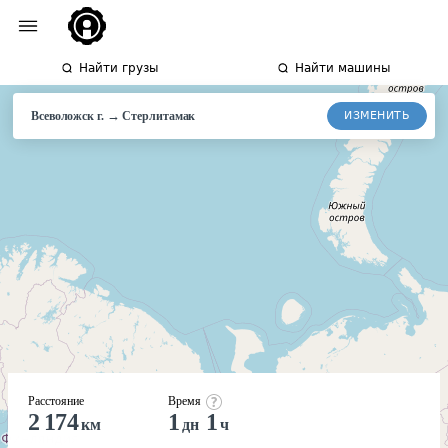
Найти грузы
Найти машины
→
ИЗМЕНИТЬ
Всеволожск г.
Стерлитамак
Расстояние
Время
2 174
1
1
км
дн
ч