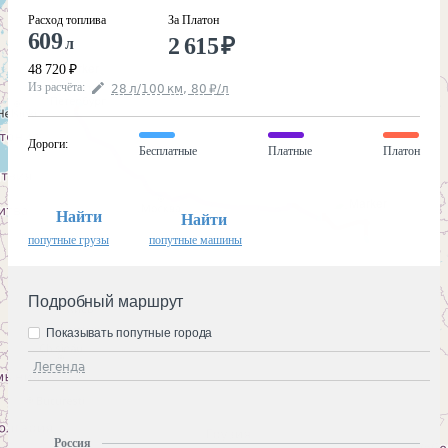
Расход топлива
За Платон
609
2 615
₽
л
48 720
₽
Из расчёта
:
28
л
/100
км
,
80
₽
/
л
Дороги
:
Бесплатные
Платные
Платон
Найти
Найти
попутные грузы
попутные машины
Подробный маршрут
Показывать попутные города
Легенда
Россия