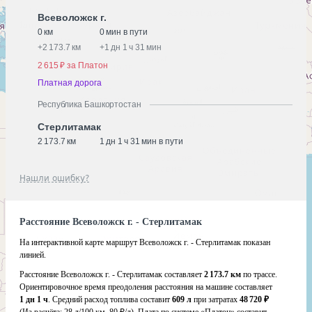
Всеволожск г.
0 км
0 мин в пути
+
2 173.7 км
+
1 дн 1 ч 31 мин
2 615 ₽ за Платон
Платная дорога
Республика Башкортостан
Стерлитамак
2 173.7 км
1 дн 1 ч 31 мин в пути
Нашли ошибку?
Расстояние Всеволожск г. - Стерлитамак
На интерактивной карте маршрут Всеволожск г. - Стерлитамак показан
линией.
Расстояние Всеволожск г. - Стерлитамак составляет
2 173.7 км
по трассе.
Ориентировочное время преодоления расстояния на машине составляет
1 дн 1 ч
. Средний расход топлива составит
609 л
при затратах
48 720 ₽